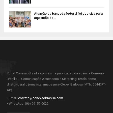
Atuação da bancada federal foi decisiva para
aquisição de…
Portal ConexaoBrasilia.com é uma publicação da agência Conexão
Brasília – Comunicação Assessoria e Marketing, tendo como
diretor-geral o jornalista amapaense Cleber Barbosa (MTb. 054/DRT-
AP).
• Email:
contato@conexaobrasilia.com
• WhasApp: (96) 99157-0022