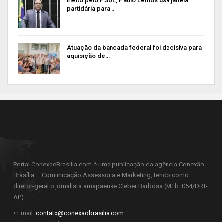
Eleito pelo PSOL, Paulo Lemos usa janela
partidária para…
Atuação da bancada federal foi decisiva para
aquisição de…
Portal ConexaoBrasilia.com é uma publicação da agência Conexão
Brasília – Comunicação Assessoria e Marketing, tendo como
diretor-geral o jornalista amapaense Cleber Barbosa (MTb. 054/DRT-
AP).
• Email:
contato@conexaobrasilia.com