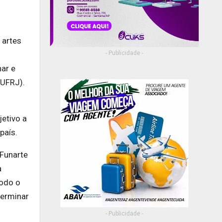
 artes
- Publicidade -
har e
(UFRJ).
etivo a
país.
 Funarte
a
todo o
terminar
- Publicidade -