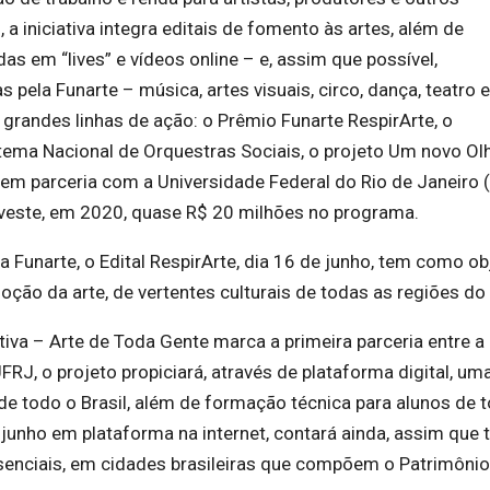
, a iniciativa integra editais de fomento às artes, além de
das em “lives” e vídeos online – e, assim que possível,
pela Funarte – música, artes visuais, circo, dança, teatro e
 grandes linhas de ação: o Prêmio Funarte RespirArte, o
stema Nacional de Orquestras Sociais, o projeto Um novo Ol
s em parceria com a Universidade Federal do Rio de Janeiro 
nveste, em 2020, quase R$ 20 milhões no programa.
unarte, o Edital RespirArte, dia 16 de junho, tem como obj
oção da arte, de vertentes culturais de todas as regiões do 
iva – Arte de Toda Gente marca a primeira parceria entre a
RJ, o projeto propiciará, através de plataforma digital, um
de todo o Brasil, além de formação técnica para alunos de 
e junho em plataforma na internet, contará ainda, assim que 
senciais, em cidades brasileiras que compõem o Patrimônio