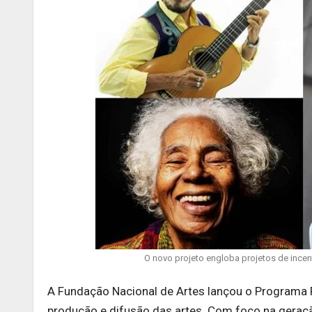
O novo projeto engloba projetos de incent
A Fundação Nacional de Artes lançou o Programa F
produção e difusão das artes. Com foco na geração