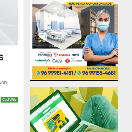
s
lson
CULTURA