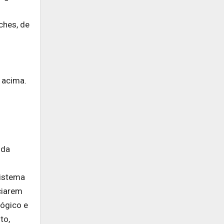
ches, de
 acima.
 da
Sistema
ciarem
gógico e
to,