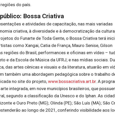
 regiões do país.
 público: Bossa Criativa
esentações e atividades de capacitação, nas mais variadas
nomia criativa, à diversidade e à democratização da cultura,
ojetos do Funarte de Toda Gente, o Bossa Criativa terá inic
tistas como Xangai, Catia de França, Mauro Senise, Gilson
s regiões do Brasil, performances e oficinas em vídeo – tu
jeto e da Escola de Música da UFRJ; e nas mídias sociais. D
, das artes cênicas e visuais e da literatura, atuarão em ví
razem também uma abordagem pedagógica sobre o trabalho d
licada no site do projeto,
www.bossacriativa.art.br
. A progr
arte integrada, em nove municípios brasileiros, que possu
al, segundo a classificação da Unesco e do Iphan. As cidad
orizonte e Ouro Preto (MG); Olinda (PE); São Luís (MA); São C
estenderão ao longo de 2021, conferindo visibilidade aos lo