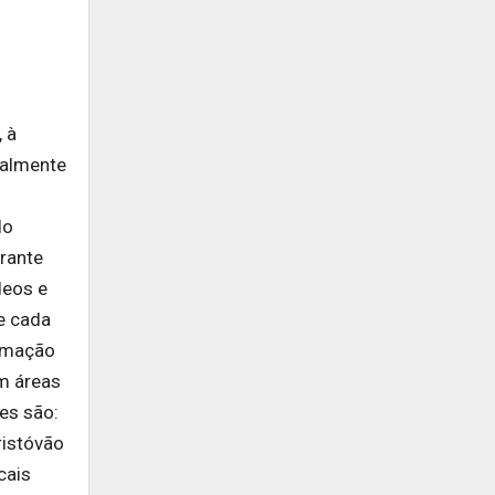
 à
ialmente
do
urante
deos e
e cada
amação
em áreas
es são:
ristóvão
cais