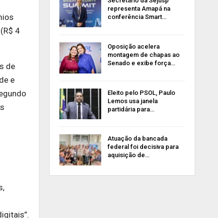
Secretário da Sejusp
representa Amapá na
mios
conferência Smart…
 (R$ 4
Oposição acelera
montagem de chapas ao
Senado e exibe força…
as de
de e
segundo
Eleito pelo PSOL, Paulo
Lemos usa janela
os
partidária para…
Atuação da bancada
federal foi decisiva para
aquisição de…
s,
igitais”.