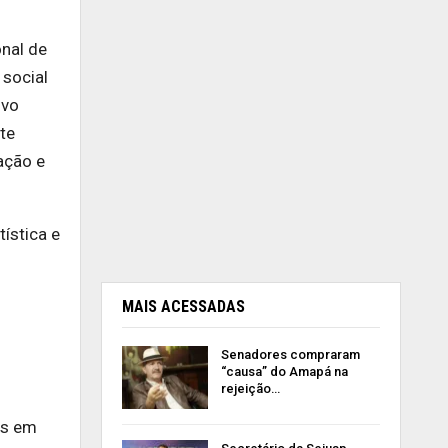
onal de
 social
ovo
te
ação e
tística e
MAIS ACESSADAS
Senadores compraram
“causa” do Amapá na
rejeição…
as em