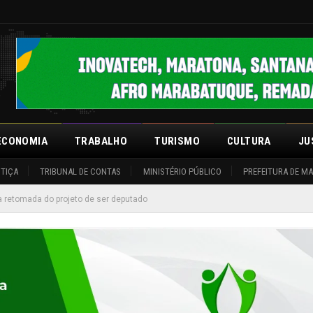
ECONOMIA
TRABALHO
TURISMO
CULTURA
JU
STIÇA
TRIBUNAL DE CONTAS
MINISTÉRIO PÚBLICO
PREFEITURA DE M
a retomada do projeto de ser deputado