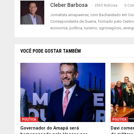
Cleber Barbosa
2563 Notícias
0 Com
Jornalista amapaense, com Bacharelado em Comu
Correspondente de Guerra, formado pelo Centro
economia, política, turismo, agronegócio, energ
VOCÊ PODE GOSTAR TAMBÉM
POLÍTICA
POLÍTICA
Governador do Amapá será
Davi comem