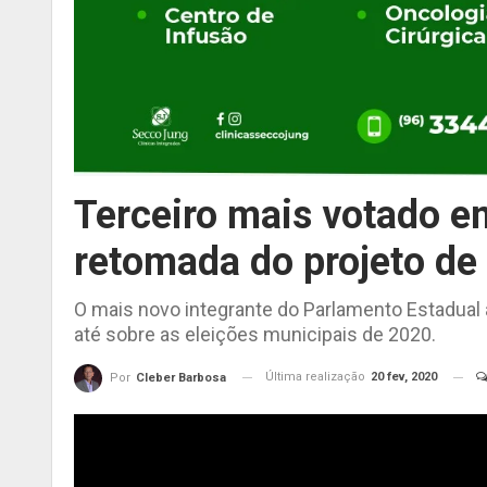
Terceiro mais votado e
retomada do projeto de
O mais novo integrante do Parlamento Estadual ac
até sobre as eleições municipais de 2020.
Última realização
20 fev, 2020
Por
Cleber Barbosa