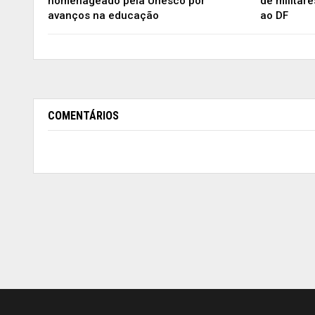
homenageado pela Unesco por
de militar
avanços na educação
ao DF
COMENTÁRIOS