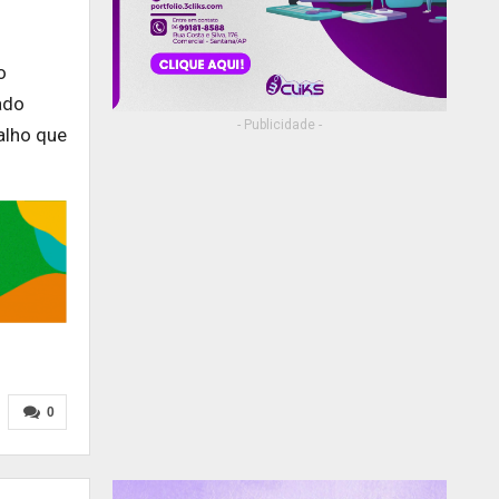
o
ado
- Publicidade -
alho que
0