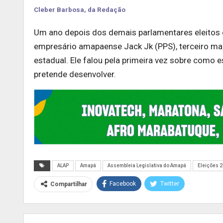
Cleber Barbosa, da Redação
Um ano depois dos demais parlamentares eleitos
empresário amapaense Jack Jk (PPS), terceiro mai
estadual. Ele falou pela primeira vez sobre como e
pretende desenvolver.
ALAP
Amapá
Assembleia Legislativa do Amapá
Eleições 
Facebook
Twitter
Compartilhar