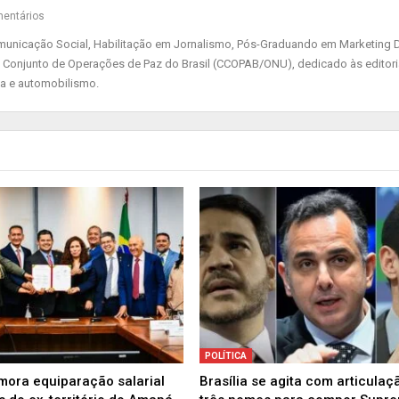
entários
nicação Social, Habilitação em Jornalismo, Pós-Graduando em Marketing Di
 Conjunto de Operações de Paz do Brasil (CCOPAB/ONU), dedicado às editor
ia e automobilismo.
POLÍTICA
ora equiparação salarial
Brasília se agita com articulaç