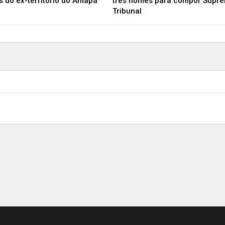
es do ex-território do Amapá
três nomes para compor Supr
Tribunal