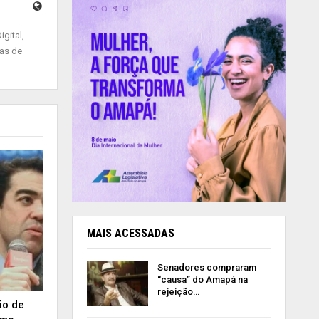
gital,
ias de
MAIS ACESSADAS
Senadores compraram
“causa” do Amapá na
rejeição…
ão de