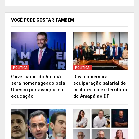
VOCÊ PODE GOSTAR TAMBÉM
POLÍTICA
POLÍTICA
Governador do Amapá
Davi comemora
O magistrado também falou sobre as medidas de
será homenageado pela
equiparação salarial de
Unesco por avanços na
militares do ex-território
logística para garantir a aplicação das eleições
educação
do Amapá ao DF
em todos os municípios do estado, através do
meio eletrônico de votação, que ele diz ter sido
uma decisão acertada e de vanguarda da Justiça
Eleitoral.
Para os embates no campo jurídico, ele disse que