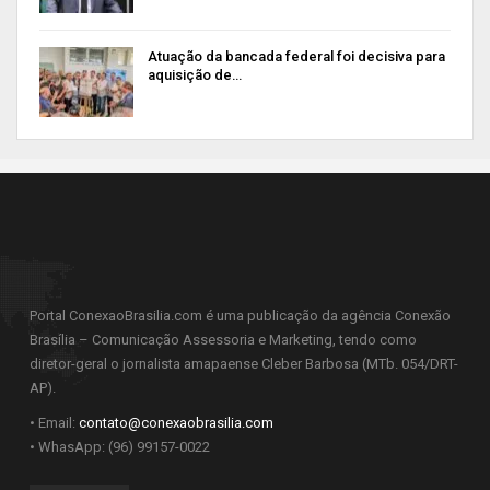
Atuação da bancada federal foi decisiva para
aquisição de…
Portal ConexaoBrasilia.com é uma publicação da agência Conexão
Brasília – Comunicação Assessoria e Marketing, tendo como
diretor-geral o jornalista amapaense Cleber Barbosa (MTb. 054/DRT-
AP).
• Email:
contato@conexaobrasilia.com
• WhasApp: (96) 99157-0022