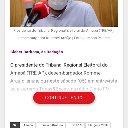
Presidente do Tribunal Regional Eleitoral do Amapá (TRE/AP),
desembargador Rommel Araújo | Foto: Joelson Palheta
Cleber Barbosa, da Redação
O presidente do Tribunal Regional Eleitoral do
Amapá (TRE-AP), desembargador Rommel
Araújo, anunciou neste sábado (05) em entrevista
ao programa Togas&Becas, na rádio Diário FM
(90,9) que devido às medidas de saúde para
CONTINUE LENDO
enfrentamento à pandemia do Covid-19 não será
possível a utilização da biometria dos eleitores,
que deverão usar meios tradicionais de
Amapá
Conexão Brasília
Covid-19
Eleições 2020