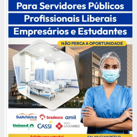
aplicativo inclusive emite a respectiva certidão de
quitação e comprovante de regularidade.
Possibilidade ainda de se inscrever como
mesário voluntário, um programa cada vez mais
incentivado e que está recebendo uma atenção
especial por parte do TRE-AP, que assegura toda a
proteção em relação ao combate do Covid-19.
Publicidade (x)