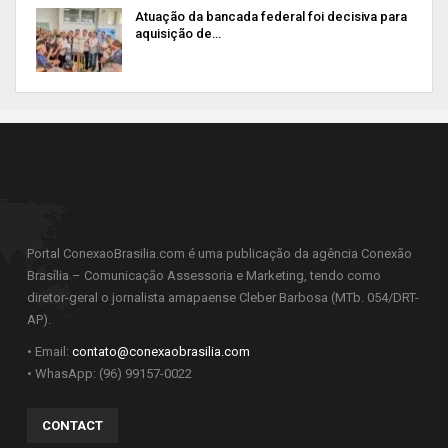
Atuação da bancada federal foi decisiva para
aquisição de…
Portal ConexaoBrasilia.com é uma publicação da agência Conexão
Brasília – Comunicação Assessoria e Marketing, tendo como
diretor-geral o jornalista amapaense Cleber Barbosa (MTb. 054/DRT-
AP).
• Email:
contato@conexaobrasilia.com
• WhasApp: (96) 99157-0022
CONTACT