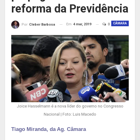
reforma da Previdência
CÂMARA
Em
4 mar, 2019
0
Por
Cleber Barbosa
Joice Hasselmann é a nova líder do governo no Congresso
Nacional | Foto: Luis Macedo
Tiago Miranda, da Ag. Câmara