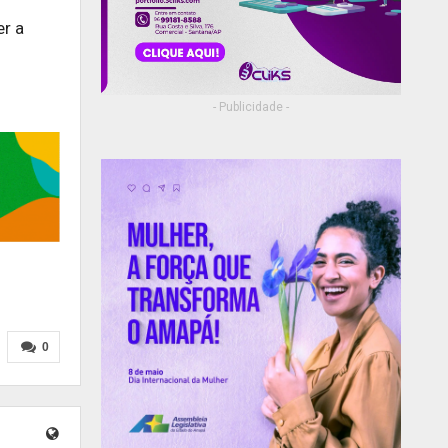
er a
- Publicidade -
0