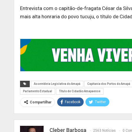
Entrevista com o capitão-de-fragata César da Sil
mais alta honraria do povo tucuju, o título de Ci
Assembleia Legislativa do Amapá
Capitania dos Portos do Amapá
Parlamento Estadual
Título de Cidadão Amapaense
Facebook
Twitter
Compartilhar
Cleber Barbosa
2563 Notícias
0 Com