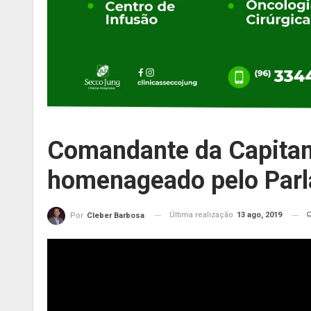
Comandante da Capitan
homenageado pelo Parl
Última realização
13 ago, 2019
Por
Cleber Barbosa