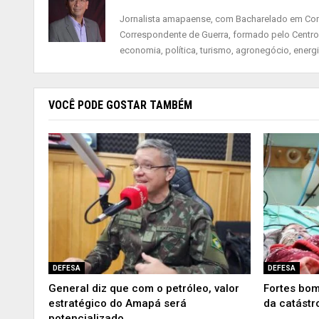
Jornalista amapaense, com Bacharelado em Comu
Correspondente de Guerra, formado pelo Centro
economia, política, turismo, agronegócio, energ
VOCÊ PODE GOSTAR TAMBÉM
DEFESA
DEFESA
General diz que com o petróleo, valor
Fortes bom
estratégico do Amapá será
da catástr
potencializado