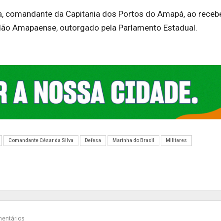
va, comandante da Capitania dos Portos do Amapá, ao receb
dadão Amapaense, outorgado pela Parlamento Estadual.
Comandante César da Silva
Defesa
Marinha do Brasil
Militares
entários