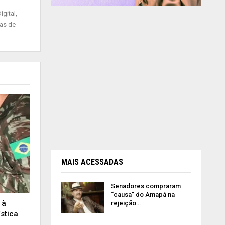
gital,
ias de
MAIS ACESSADAS
Senadores compraram
“causa” do Amapá na
 à
rejeição…
stica