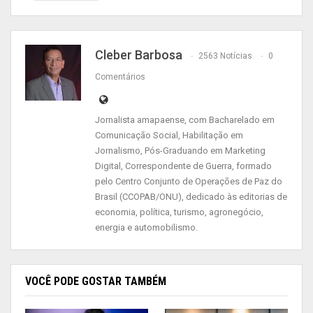
pandemia, o apagão; fenômenos que não estão
na governabilidade dos políticos. Tudo isso
tornou a eleição completamente atípica das
Cleber Barbosa
2563 Notícias
0
demais. Mas, mesmo na anormalidade, percebo
Comentários
que a população está votando consciente”,
analisou Clécio Luís, prefeito de Macapá.
Jornalista amapaense, com Bacharelado em
Comunicação Social, Habilitação em
Clécio diz que pretende “fazer o que há décadas
Jornalismo, Pós-Graduando em Marketing
não é feito em Macapá”: passar a faixa para o
Digital, Correspondente de Guerra, formado
pelo Centro Conjunto de Operações de Paz do
prefeito eleito.
Brasil (CCOPAB/ONU), dedicado às editorias de
economia, política, turismo, agronegócio,
“Quero entregar o cargo, a faixa, para o sucessor.
energia e automobilismo.
Quero poder fazer uma transição, que é curta, de
apenas 10 dias, e prestar contas, quero dizer
‘essa é a Prefeitura que você vai receber, com
VOCÊ PODE GOSTAR TAMBÉM
esses problemas e soluções’. E o dia de hoje é