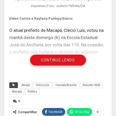
imprensa | Foto: Joelson Palheta/DA
Elden Carlos e Raylana Pantoja/Diário
O atual prefeito de Macapá, Clécio Luís, votou na
manhã deste domingo (6) na Escola Estadual
José de Anchieta, por volta das 11h. Na ocasião,
o prefeito, que cumpre o término do segundo
mandato, falou sobre o atual momento político
CONTINUE LENDO
que a capital vive.
“Hoje é o início do processo de passagem para o
próximo gestor. É uma eleição completamente
Amapá
Clécio Luís
Conexão Brasília
Eleições 2020
atípica, em Macapá as eleições sempre são
Macapá
Política
acirradas, a política é muito forte aqui, mas essa
0
é de longe a mais disputada e com
Facebook
WhatsApp
Compartilhar
intercorrências que estão fora da política. Veio a