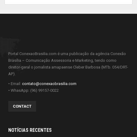
Portal ConexaoBrasilia.com é uma publicação da agência Conexão
Brasília – Comunicação Assessoria e Marketing, tendo como
diretor-geral o jornalista amapaense Cleber Barbosa (MTb. 054/DRT-
AP).
• Email:
contato@conexaobrasilia.com
• WhasApp: (96) 99157-0022
CONTACT
NOTÍCIAS RECENTES