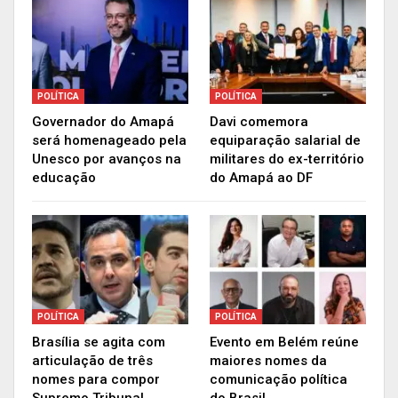
importante por isso, começa essa troca de
mandato após meus oito anos de gestão.
Dediquei oito anos da minha vida a essa cidade,
que é a minha casa”, finalizou Clécio Luís.
POLÍTICA
POLÍTICA
Publicidade (x)
Governador do Amapá
Davi comemora
será homenageado pela
equiparação salarial de
Unesco por avanços na
militares do ex-território
educação
do Amapá ao DF
POLÍTICA
POLÍTICA
Brasília se agita com
Evento em Belém reúne
articulação de três
maiores nomes da
nomes para compor
comunicação política