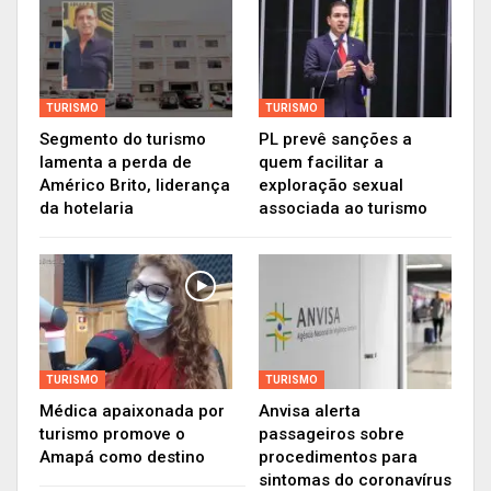
Por fim, a companhia ratifica que realiza
manutenções preventivas em todas as suas
aeronaves, reiterando que a segurança é “um
valor imprescindível e, sobretudo, todas as suas
TURISMO
TURISMO
decisões visam garantir uma operação segura”,
Segmento do turismo
PL prevê sanções a
completa a nota da empresa.
lamenta a perda de
quem facilitar a
Américo Brito, liderança
exploração sexual
Acompanhe vídeo feito por uma
da hotelaria
associada ao turismo
passageira que desistiu de
continuar no voo
TURISMO
TURISMO
Médica apaixonada por
Anvisa alerta
turismo promove o
passageiros sobre
Amapá como destino
procedimentos para
sintomas do coronavírus