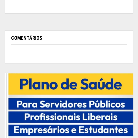
A atual titular da Secretaria Extraordinária da
Representação do Amapá em Brasília, Sueli
COMENTÁRIOS
Colares, estava no voo da Latam que viria a
Macapá e chegou a fazer um vídeo sobre a
situação a bordo. Mesmo diante das informações
repassadas pela tripulação de que toda a
operação era considerada uma rotina
contornável, ela e outros cinco passageiros
passaram mal e precisaram de atendimento
médico, além de desistirem de continuar no voo.
Sueli só embarca para o Amapá na noite desta
quarta-feira, pois amanhã participa do Fórum dos
Governadores da Amazônia, em Macapá.