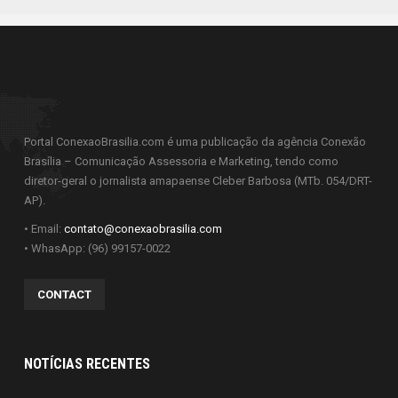
Portal ConexaoBrasilia.com é uma publicação da agência Conexão
Brasília – Comunicação Assessoria e Marketing, tendo como
diretor-geral o jornalista amapaense Cleber Barbosa (MTb. 054/DRT-
AP).
• Email:
contato@conexaobrasilia.com
• WhasApp: (96) 99157-0022
CONTACT
NOTÍCIAS RECENTES