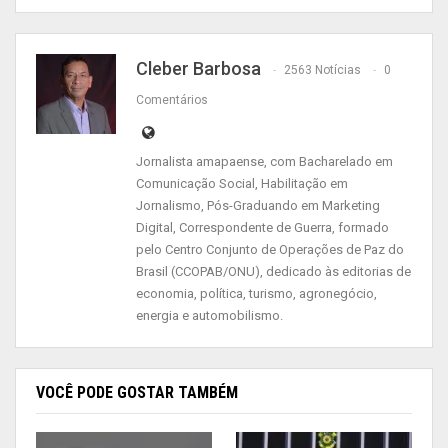
A reportagem entrou em contato com a
assessoria da LATAM Airlines Brasil, que em nota
Cleber Barbosa
enviada à redação de
CleberBarbosa.Net
2563 Notícias
0
esclareceu que não houve “pane elétrica” no voo
Comentários
LA3528 (Brasília-Macapá). “A companhia informa
que a aeronave passou por uma queda
Jornalista amapaense, com Bacharelado em
momentânea de energia antes do acionamento
Comunicação Social, Habilitação em
Jornalismo, Pós-Graduando em Marketing
dos motores, ainda em solo, sem qualquer
Digital, Correspondente de Guerra, formado
impacto para a segurança da aeronave e de seus
pelo Centro Conjunto de Operações de Paz do
passageiros”, sustenta a companhia no
Brasil (CCOPAB/ONU), dedicado às editorias de
documento.
economia, política, turismo, agronegócio,
energia e automobilismo.
Ainda de acordo com o posicionamento da
Latam, após o restabelecimento da energia, o voo
VOCÊ PODE GOSTAR TAMBÉM
decolou normalmente à 1h30 de hoje (27),
pousando normalmente no destino final às 3h50.