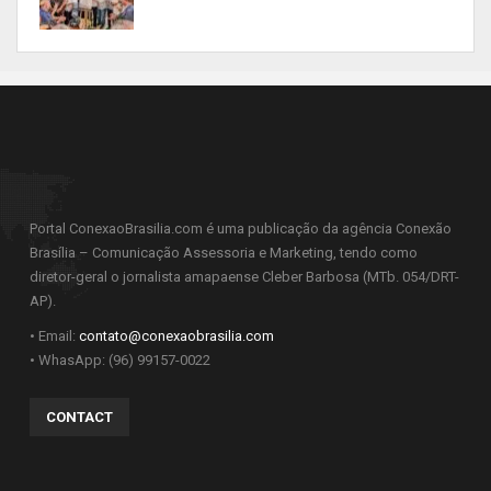
Portal ConexaoBrasilia.com é uma publicação da agência Conexão
Brasília – Comunicação Assessoria e Marketing, tendo como
diretor-geral o jornalista amapaense Cleber Barbosa (MTb. 054/DRT-
AP).
• Email:
contato@conexaobrasilia.com
• WhasApp: (96) 99157-0022
CONTACT