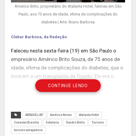
Americo Brito, proprietário do Atalanta Hotel, faleceu em São
Paulo, aos 75 anos de idade, vítima de complicações do
diabetes | Arte: Bruno Barbosa
Cleber Barbosa, da Redação
Faleceu nesta sexta-feira (19) em São Paulo o
empresário Américo Brito Souza, de 75 anos de
idade, vítima de complicações do diabetes, que o
levaram a um transplante de fígado. Ele era o
presidente do Sindicato dos Hotéis do Amapá
CONTINUE LENDO
(SINDHOTEIS) e vice-presidente da Associação
Brasileira da Indústria da Hotelaria (ABIH). Várias
lideranças do segmento do turismo lamentaram
ABRASEL/AP
Américo Neves
Atalanta Hotel
sua morte.
Conexão Brasília
hotelaria
Sandro Bello
Turismo
turismo amapaense
Amigo pessoal e parceiro de Américo em muitos