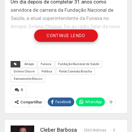
Um dia depois de completar 31 anos como
servidora de carreira da Fundação Nacional de
Saúde, a atual superintendente da Funasa no
Amapá, Girlene Chuque, foi ao rádio falar da nova
missão da autarquia federal no país.
CONTINUE LENDO
Amapá
Funasa
Fundação Nacional de Saúde
Girlene Chucre
Política
Portal Conexão Brasília
Saneamento Básico
0
Facebook
WhatsApp
Compartilhar
Cleber Barbosa
2563 Notícias
0