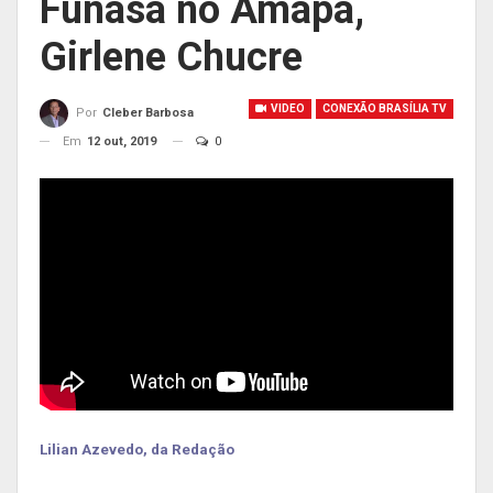
Funasa no Amapá,
Girlene Chucre
VIDEO
CONEXÃO BRASÍLIA TV
Por
Cleber Barbosa
Em
12 out, 2019
0
Lilian Azevedo, da Redação