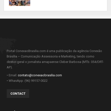
Portal ConexaoBrasilia.com é uma publicação da agência Conexão
Brasília – Comunicação Assessoria e Marketing, tendo como
diretor-geral o jornalista amapaense Cleber Barbosa (MTb. 054/DRT-
AP).
• Email:
contato@conexaobrasilia.com
• WhasApp: (96) 99157-0022
CONTACT