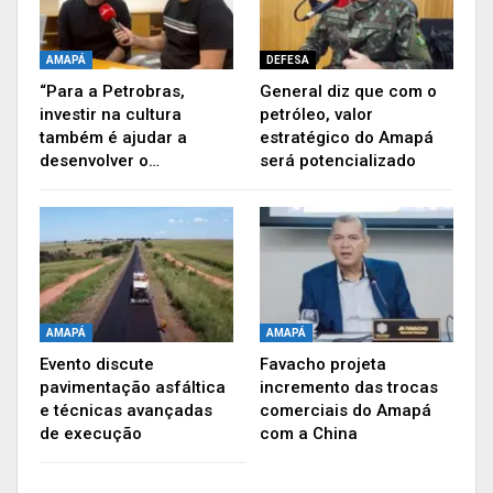
esposas dos militares integrantes daquela
Grande Unidade.
AMAPÁ
DEFESA
Confira entrevista com o Soldado
“Para a Petrobras,
General diz que com o
investir na cultura
petróleo, valor
Brasil e conheça mais sobre seu
também é ajudar a
estratégico do Amapá
projeto social
desenvolver o…
será potencializado
AMAPÁ
AMAPÁ
Evento discute
Favacho projeta
pavimentação asfáltica
incremento das trocas
e técnicas avançadas
comerciais do Amapá
de execução
com a China