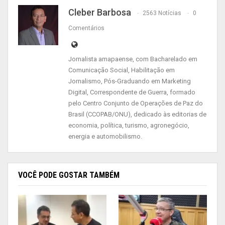
Cleber Barbosa
2563 Notícias
0
Comentários
Jornalista amapaense, com Bacharelado em
Comunicação Social, Habilitação em
Jornalismo, Pós-Graduando em Marketing
Digital, Correspondente de Guerra, formado
O projeto se chama “Esporte Educacional”,
pelo Centro Conjunto de Operações de Paz do
Brasil (CCOPAB/ONU), dedicado às editorias de
acontece num campinho de várzea na periferia do
economia, política, turismo, agronegócio,
município de Santana, distante 20 quilômetros de
energia e automobilismo.
Macapá. Congrega em torno de 50 garotos e
sobrevive de doações e do soldo do próprio
idealizador, em torno de R$ 1,3 mil. Na festa pelo
VOCÊ PODE GOSTAR TAMBÉM
Dia do Soldado, no QG da 22ª Brigada de
Infantaria de Selva, ele recebeu materiais
esportivos como bolas e coletes doados pelas