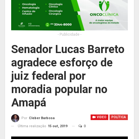
- Publicidade -
Senador Lucas Barreto
agradece esforço de
juiz federal por
moradia popular no
Amapá
VIDEO
POLÍTICA
Por
Cleber Barbosa
Última realização
15 out, 2019
0