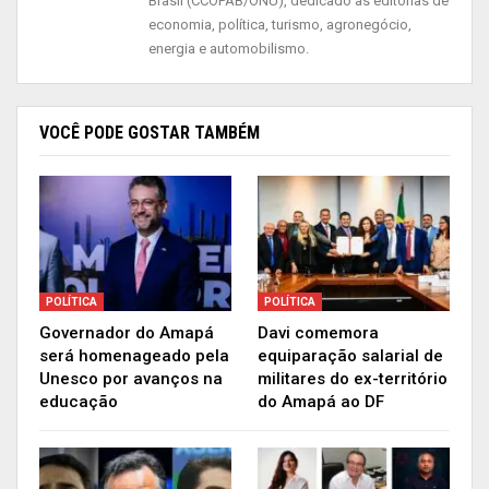
Brasil (CCOPAB/ONU), dedicado às editorias de
economia, política, turismo, agronegócio,
energia e automobilismo.
VOCÊ PODE GOSTAR TAMBÉM
POLÍTICA
POLÍTICA
Governador do Amapá
Davi comemora
será homenageado pela
equiparação salarial de
Unesco por avanços na
militares do ex-território
educação
do Amapá ao DF