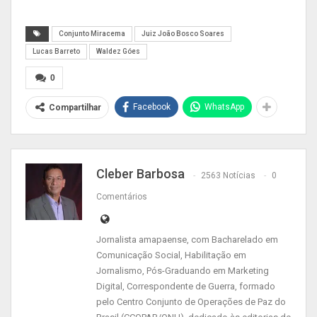
documentação com a liberação de R$ 127
milhões da obra ao juiz federal João Bosco
Conjunto Miracema
Juiz João Bosco Soares
Costa Soares, da Seção Judiciária do Amapá, que
Lucas Barreto
Waldez Góes
se empenhou muito para a concretização do
0
projeto.
Facebook
WhatsApp
Compartilhar
Cleber Barbosa
2563 Notícias
0
Comentários
Jornalista amapaense, com Bacharelado em
Comunicação Social, Habilitação em
Jornalismo, Pós-Graduando em Marketing
Digital, Correspondente de Guerra, formado
pelo Centro Conjunto de Operações de Paz do