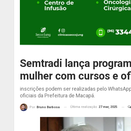
Semtradi lança program
mulher com cursos e ofi
inscrições podem ser realizadas pelo WhatsApp
oficiais da Prefeitura de Macapá.
Última realização
27 mar, 2025
Por
Bruno Barbosa