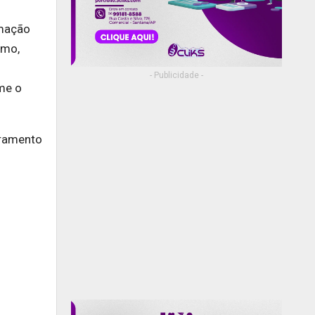
amação
smo,
- Publicidade -
me o
eramento