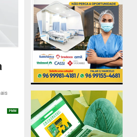
a
ais
PMM