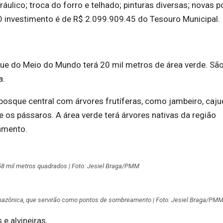
ráulico; troca do forro e telhado; pinturas diversas; novas p
O investimento é de R$ 2.099.909.45 do Tesouro Municipal.
ue do Meio do Mundo terá 20 mil metros de área verde. Sã
a.
osque central com árvores frutíferas, como jambeiro, cajue
e os pássaros. A área verde terá árvores nativas da região
amento.
58 mil metros quadrados | Foto: Jesiel Braga/PMM
amazônica, que servirão como pontos de sombreamento | Foto: Jesiel Braga/PM
 e alvineiras.