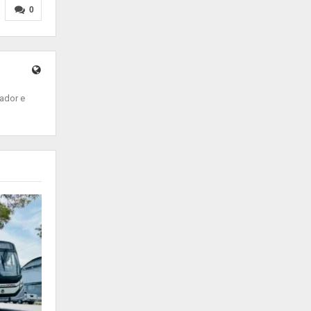
0
ador e