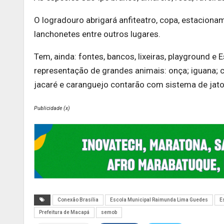
O logradouro abrigará anfiteatro, copa, estaciona
lanchonetes entre outros lugares.
Tem, ainda: fontes, bancos, lixeiras, playground e
representação de grandes animais: onça; iguana; c
jacaré e caranguejo contarão com sistema de jato
Publicidade (x)
Conexão Brasília
Escola Municipal Raimunda Lima Guedes
E
Prefeitura de Macapá
semob