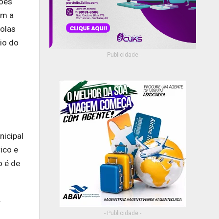
ções
am a
colas
io do
- Publicidade -
nicipal
ico e
o é de
.
- Publicidade -