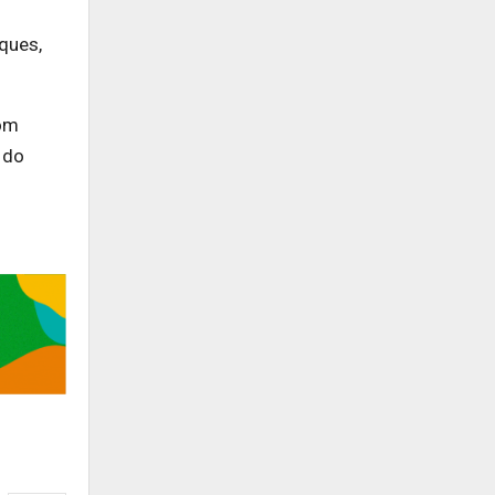
ques,
com
 do