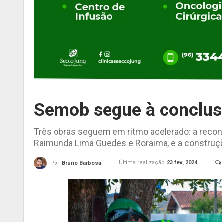
Semob segue à conclusã
Três obras seguem em ritmo acelerado: a reco
Raimunda Lima Guedes e Roraima, e a construç
Última realização
23 fev, 2024
Por
Bruno Barbosa