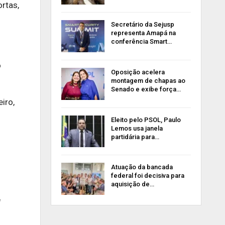
ortas,
Secretário da Sejusp
representa Amapá na
conferência Smart…
o
Oposição acelera
montagem de chapas ao
Senado e exibe força…
iro,
Eleito pelo PSOL, Paulo
Lemos usa janela
partidária para…
Atuação da bancada
federal foi decisiva para
aquisição de…
M