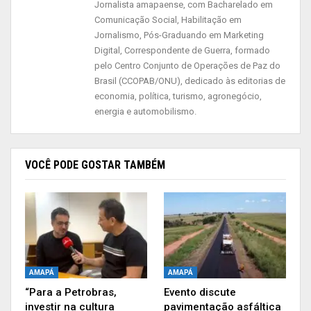
Jornalista amapaense, com Bacharelado em
sendo deliberadas e acompanhadas pelos
Comunicação Social, Habilitação em
próprios gestores titulares, por meio do chamado
Jornalismo, Pós-Graduando em Marketing
“teletrabalho”.
Digital, Correspondente de Guerra, formado
pelo Centro Conjunto de Operações de Paz do
Brasil (CCOPAB/ONU), dedicado às editorias de
Publicidade (x)
economia, política, turismo, agronegócio,
energia e automobilismo.
VOCÊ PODE GOSTAR TAMBÉM
AMAPÁ
AMAPÁ
“Para a Petrobras,
Evento discute
investir na cultura
pavimentação asfáltica