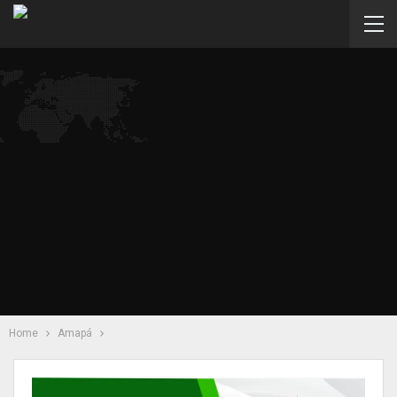
Home
Amapá