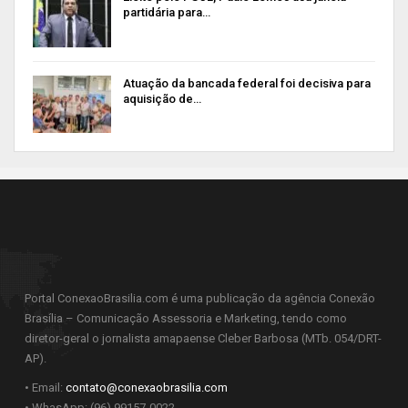
partidária para…
Atuação da bancada federal foi decisiva para
aquisição de…
Portal ConexaoBrasilia.com é uma publicação da agência Conexão
Brasília – Comunicação Assessoria e Marketing, tendo como
diretor-geral o jornalista amapaense Cleber Barbosa (MTb. 054/DRT-
AP).
• Email:
contato@conexaobrasilia.com
• WhasApp: (96) 99157-0022