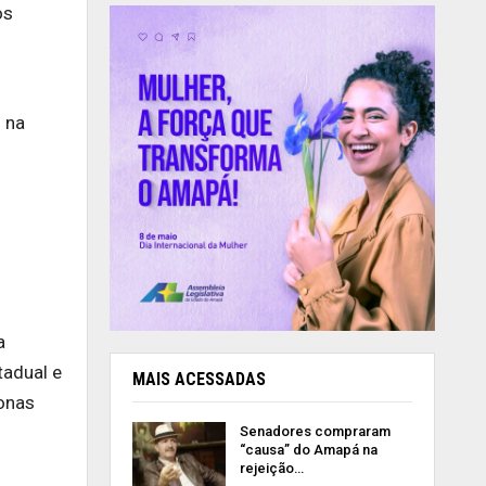
os
 na
a
tadual e
MAIS ACESSADAS
zonas
Senadores compraram
“causa” do Amapá na
rejeição…