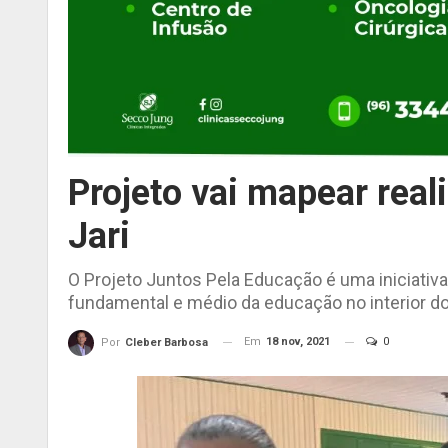
Projeto vai mapear real
Jari
O Projeto Juntos Pela Educação é uma iniciativ
fundamental e médio da educação no interior do
Em
18 nov, 2021
0
Por
Cleber Barbosa