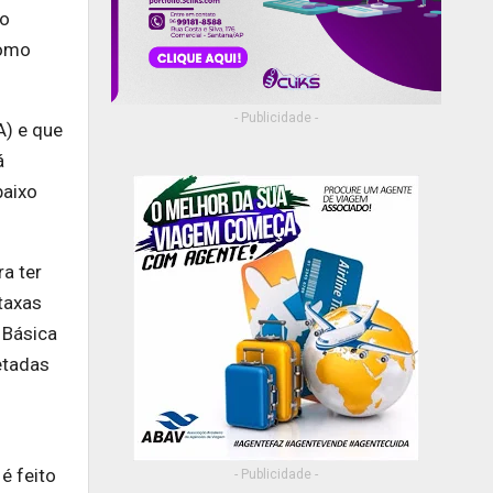
do
como
- Publicidade -
A) e que
á
baixo
a ter
taxas
 Básica
etadas
é feito
- Publicidade -