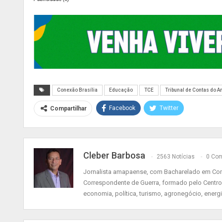
Conexão Brasília
Educação
TCE
Tribunal de Contas do 
Facebook
Twitter
Compartilhar
Cleber Barbosa
2563 Notícias
0 Com
Jornalista amapaense, com Bacharelado em Comu
Correspondente de Guerra, formado pelo Centro
economia, política, turismo, agronegócio, energ