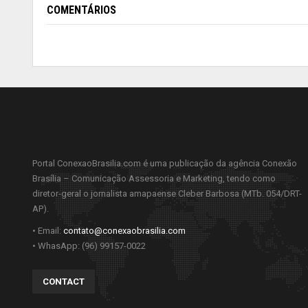
COMENTÁRIOS
Portal ConexaoBrasilia.com é uma publicação da agência Conexão
Brasília – Comunicação Assessoria e Marketing, tendo como
diretor-geral o jornalista amapaense Cleber Barbosa (MTb. 054/DRT-
AP).
• Email:
contato@conexaobrasilia.com
• WhasApp: (96) 99157-0022
CONTACT