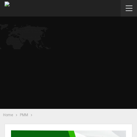
Home
PMM