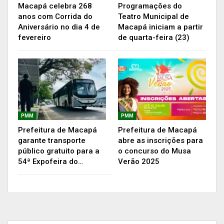
Em Macapá, o evento foi organizado pela Semsa,
Macapá celebra 268
Programações do
por meio do Departamento de Vigilância
anos com Corrida do
Teatro Municipal de
Aniversário no dia 4 de
Macapá iniciam a partir
Epidemiológica e Coordenação de Hanseníase e
fevereiro
de quarta-feira (23)
Tuberculose. No primeiro dia de evento
aproximadamente 100 profissionais do município
participaram.
Hanseníase
PMM
PMM
Prefeitura de Macapá
Prefeitura de Macapá
Hanseníase é uma doença crônica, causada pela
garante transporte
abre as inscrições para
público gratuito para a
o concurso do Musa
bactéria Mycobacterium leprae, podendo afetar
54ª Expofeira do…
Verão 2025
qualquer pessoa. Os sintomas são diminuição ou
perda da sensibilidade térmica, tátil e força
muscular, nas mãos, braços, pés, pernas e olhos e
pode gerar incapacidades permanentes. O