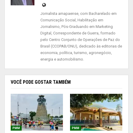
Os palestrantes são especialistas na temática e
Jornalista amapaense, com Bacharelado em
são vinculados à Universidade do Estado do
Comunicação Social, Habilitação em
Amazonas. O objetivo da capacitação é reduzir a
Jornalismo, Pós-Graduando em Marketing
carga de hanseníase no Brasil e,
Digital, Correspondente de Guerra, formado
pelo Centro Conjunto de Operações de Paz do
consequentemente, no município de Macapá.
Brasil (CCOPAB/ONU), dedicado às editorias de
economia, política, turismo, agronegócio,
“A hanseníase é uma patologia existente desde a
energia e automobilismo.
antiguidade. Um problema de saúde pública que
precisa ser acompanhado. Estratégias precisam
ser definidas para o controle da doença. A
VOCÊ PODE GOSTAR TAMBÉM
capacitação dos profissionais de saúde irá
colaborar com essa definição, alinhando as ações
que devem ser executadas em 2022”, destacou a
secretária municipal de Saúde (Semsa), Karlene
Lamberg.
PMM
PMM