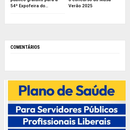
54ª Expofeira do…
Verão 2025
Almira Corrêa, empreendedora | Foto: Jesiel Braga/PMM
O investimento será de R$4.632.734,00,
provenientes de emenda parlamentar da ex-
deputada federal Leda Sadala, com contrapartida
do Tesouro Municipal.
COMENTÁRIOS
A obra também inclui a requalificação dos
monumentos existentes, como o busto do Barão
do Rio Branco, a bíblia e o mastro, garantindo que
a memória da cidade seja preservada e
respeitada.
A praça será um ponto de geração de renda e um
novo centro turístico da cidade. Com sete
quiosques, banheiros públicos e três paradas de
ônibus, a infraestrutura garantirá maior