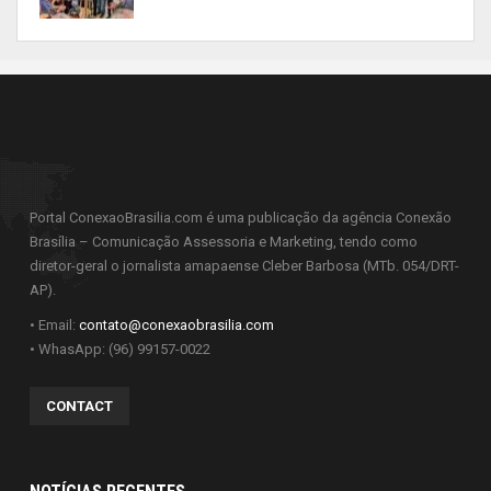
Portal ConexaoBrasilia.com é uma publicação da agência Conexão
Brasília – Comunicação Assessoria e Marketing, tendo como
diretor-geral o jornalista amapaense Cleber Barbosa (MTb. 054/DRT-
AP).
• Email:
contato@conexaobrasilia.com
• WhasApp: (96) 99157-0022
CONTACT