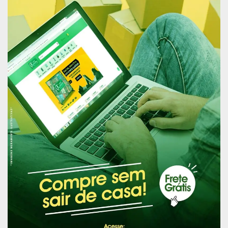
verdadeira valorização histórica e cultural, que se
tornará um ponto de encontro para todas as
gerações, proporcionando lazer, educação e
fomento à economia local.
Além desta obra, a gestão municipal assinou, nas
últimas semanas, a ordem de serviço da Praça
Veiga Cabral e do Largo dos Inocentes,
reafirmando o compromisso com a
reestruturação do centro histórico da capital
amapaense.
Publicidade (x)