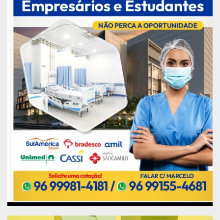
comodidade para os visitantes.
Busto do Barão do Rio Branco | Imagem: Divulgação PMM
A Bíblia | Imagem: Divulgação PMM
Mastro | Imagem: Divulgação PMM
O paisagismo, com vegetação nativa, também
reforça o compromisso com o meio ambiente,
criando um espaço agradável e integrado à
natureza.
O projeto representa mais do que a simples
recuperação de um espaço público: é uma