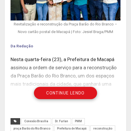
Revitalização e reconstrução da Praça Barão do Rio Branco –
Novo cartão postal de Macapá | Foto: Jesiel Braga/PMM
Da Redação
Nesta quarta-feira (23), a Prefeitura de Macapá
assinou a ordem de serviço para a reconstrução
da Praça Barão do Rio Branco, um dos espaços
mais tradicionais da cidade, que ganhará uma
nova estrutura moderna, acessível e
CONTINUE LENDO
multifuncional. Com mais de 13 mil metros
quadrados de área, a nova praça promete se
tornar um polo de lazer, cultura, esporte e
Conexão Brasília
Dr. Furlan
PMM
turismo, além de fomentar a economia local.
praça Barão do Rio Branco
Prefeitura de Macapá
reconstrução