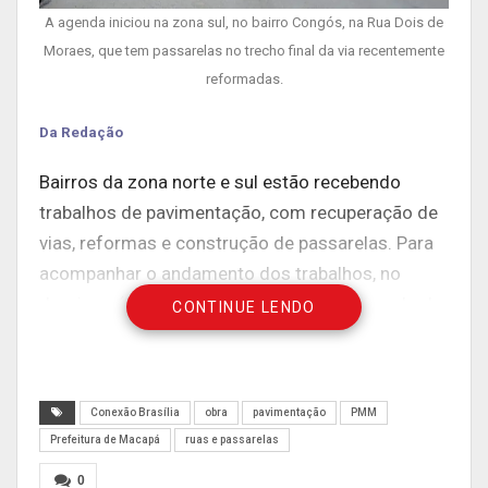
A agenda iniciou na zona sul, no bairro Congós, na Rua Dois de
Moraes, que tem passarelas no trecho final da via recentemente
reformadas.
Da Redação
Bairros da zona norte e sul estão recebendo
trabalhos de pavimentação, com recuperação de
vias, reformas e construção de passarelas. Para
acompanhar o andamento dos trabalhos, no
domingo (12) o prefeito Dr. Furlan, acompanhado
CONTINUE LENDO
dos secretários municipais, visitou os locais, que
contam, ainda, com serviços como execução,
drenagem e manutenção de arenas esportivas.
Conexão Brasília
obra
pavimentação
PMM
Prefeitura de Macapá
ruas e passarelas
0