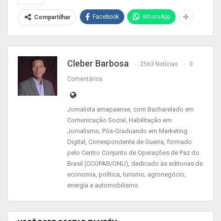
Facebook
WhatsApp
Compartilhar
Cleber Barbosa
2563 Notícias
0
Comentários
Jornalista amapaense, com Bacharelado em
A agenda iniciou na zona sul, no bairro Congós, na
Comunicação Social, Habilitação em
Rua Dois de Moraes, que tem passarelas no
Jornalismo, Pós-Graduando em Marketing
Digital, Correspondente de Guerra, formado
trecho final da via recentemente reformadas.
pelo Centro Conjunto de Operações de Paz do
“Nosso principal problema aqui era nossa ponte,
Brasil (CCOPAB/ONU), dedicado às editorias de
mas agora está sendo resolvido com a reforma
economia, política, turismo, agronegócio,
das passarelas. Não é a primeira vez que
energia e automobilismo.
recebemos a visita do prefeito e equipe, e tudo
que nos falaram está acontecendo”, contou