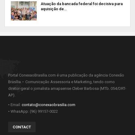
Atuação da bancada federal foi decisiva para
aquisição de…
Portal ConexaoBrasilia.com é uma publicação da agência Conexão
Brasília – Comunicação Assessoria e Marketing, tendo como
diretor-geral o jornalista amapaense Cleber Barbosa (MTb. 054/DRT-
AP).
• Email:
contato@conexaobrasilia.com
• WhasApp: (96) 99157-0022
CONTACT