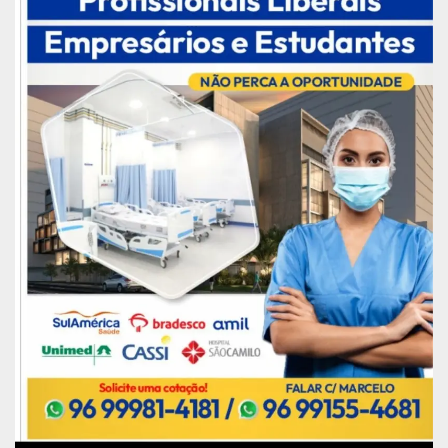
As ruas Nova República, no Jardim Felicidade 1, e
Bananeiras, no bairro Brasil Novo, também têm
obras em execução. Assim como a Rua São
Paulo, que é uma importante via de ligação entre
as zonas norte e sul, a Rua Eliezer Levy e Antônio
Coelho de Carvalho, no Centro, e a Feliciano
Coelho, no bairro do Trem, também recebem
trabalhos.
Publicidade (x)