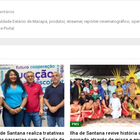
entários
ade Estácio de Macapá, produtor, streamer, repórter-cinematográfico, oper
e Portal.
PMS
de Santana realiza tratativas
Ilha de Santana revive história 
as parcerias com a Escola de
povoado através de missa e e