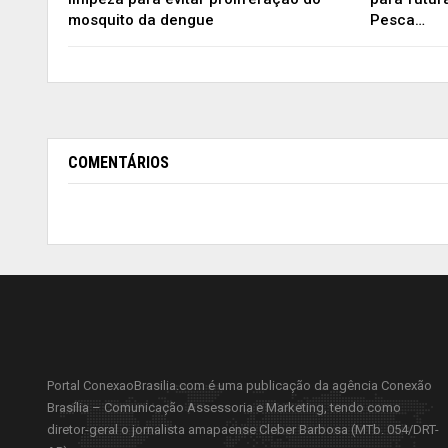
mosquito da dengue
Pesca…
COMENTÁRIOS
Portal ConexaoBrasilia.com é uma publicação da agência Conexão
Brasília – Comunicação Assessoria e Marketing, tendo como
diretor-geral o jornalista amapaense Cleber Barbosa (MTb. 054/DRT-