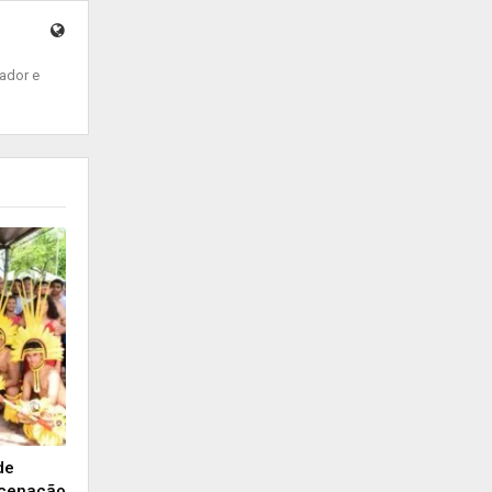
ador e
de
ncenação