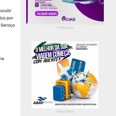
scutir
dos por
 Serviço
- Publicidade -
na
- Publicidade -