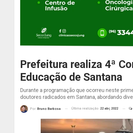
Prefeitura realiza 4ª C
Educação de Santana
Durante a programação que ocorreu neste prime
doutores radicados em Santana, abordando dive
Última realização
22 abr, 2022
Por
Bruno Barbosa