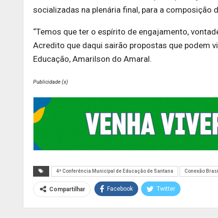
socializadas na plenária final, para a composição
“Temos que ter o espírito de engajamento, vonta
Acredito que daqui sairão propostas que podem vir
Educação, Amarilson do Amaral.
Publicidade (x)
4ª Conferência Municipal de Educação de Santana
Conexão Brasí
Facebook
Twitter
Compartilhar