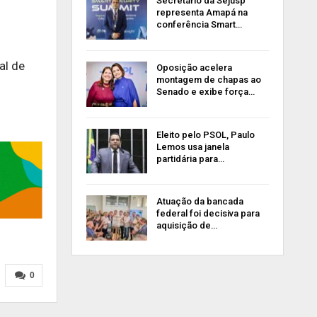
Secretário da Sejusp
representa Amapá na
conferência Smart…
al de
Oposição acelera
montagem de chapas ao
Senado e exibe força…
Eleito pelo PSOL, Paulo
Lemos usa janela
partidária para…
Atuação da bancada
federal foi decisiva para
aquisição de…
0