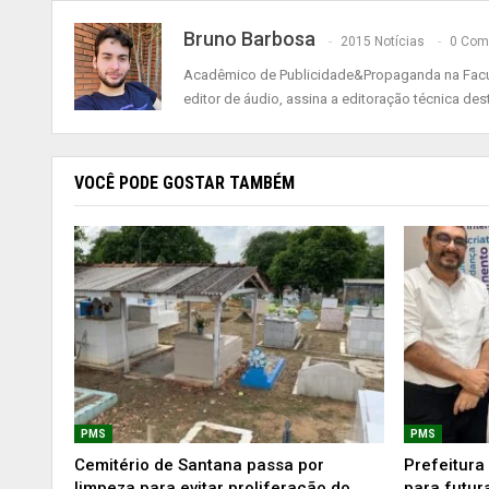
Bruno Barbosa
2015 Notícias
0 Com
Acadêmico de Publicidade&Propaganda na Faculd
editor de áudio, assina a editoração técnica dest
VOCÊ PODE GOSTAR TAMBÉM
PMS
PMS
Cemitério de Santana passa por
Prefeitura 
limpeza para evitar proliferação do
para futur