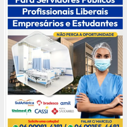
A iniciativa se deu através de um convênio
resultante da alteração da Lei Municipal nº
1.693/2009, de autoria do vereador Caetano
Bentes (Rede), que regula os valores a serem
pagos nos estágios remunerados de estudantes
na capital e dá outras providências.
A presidente executiva do INOVA, Fabíola Ribeiro,
pontua que com a lei foi possível realizar o
contrato com a Prefeitura de Macapá. “O instituto
existe há sete anos e o nosso objetivo é
encaminhar os jovens para o mercado de
trabalho. Com a pandemia, tivemos muitas
dificuldades em conseguir vagas para os nossos
estudantes. Agora, com esse convênio, abriremos
oportunidades”, finaliza.