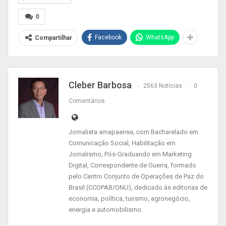
superior divididas entre os cursos de
Administração, Direito, Engenharia Elétrica,
0
Psicologia, Serviço Social, Engenharia Civil,
Facebook
WhatsApp
Compartilhar
Arquitetura e Urbanismo, Matemática, Letras,
Educação Física, Ciência Contábeis, Enfermagem
e Jornalismo, Tecnologia de Informação,
Recursos Humanos, Biologia e Medicina
Cleber Barbosa
2563 Notícias
0
Veterinária.
Comentários
Jornalista amapaense, com Bacharelado em
Comunicação Social, Habilitação em
Jornalismo, Pós-Graduando em Marketing
Digital, Correspondente de Guerra, formado
pelo Centro Conjunto de Operações de Paz do
Brasil (CCOPAB/ONU), dedicado às editorias de
economia, política, turismo, agronegócio,
energia e automobilismo.