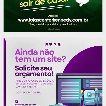
eX4drAYQ/viewform
e enviar o currículo, além da
declaração escolar atualizada, para o e-mail
inova.prefeituramcp@gmail.com . Os estudantes
com necessidades especiais deverão anexar o
laudo. As informações e áreas estão no edital do
certame, disponível no endereço de cadastro.
As seleções para as entrevistas serão feitas por
análise curricular e serão analisados
conhecimentos avançados em informática,
disponibilidade de horário, habilidade,
conhecimentos e se o candidato está
regularmente matriculado na instituição de
ensino.
Os candidatos aprovados ficarão em cadastro de
reserva, podendo ser chamado posteriormente,