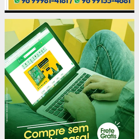
Processo seletivo
As inscrições iniciam nesta terça-feira (1º) e
seguem até às 12h do dia 5 de junho. Os
candidatos devem preencher o formulário
disponibilizado no site da Prefeitura de Macapá,
no
link
https://docs.google.com/forms/d/e/1FAIpQL