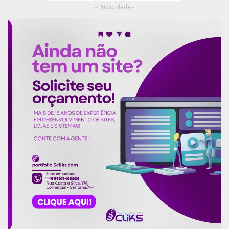
vida, auxílios acidente e funeral.
- Publicidade -
A carga horária será de 30 horas semanais para
nível superior e para nível médio 4 horas por dia
totalizando 20 horas semanais. O estágio terá
duração mínima de seis meses, podendo ser
prorrogado enquanto estiver estudando.
Publicidade (x)