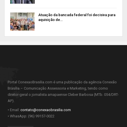
Atuação da bancada federal foi decisiva para
aquisição de…
Portal ConexaoBrasilia.com é uma publicação da agência Conexão
Brasília – Comunicação Assessoria e Marketing, tendo como
diretor-geral o jornalista amapaense Cleber Barbosa (MTb. 054/DRT-
AP).
• Email:
contato@conexaobrasilia.com
• WhasApp: (96) 99157-0022