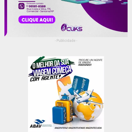
de acordo com a necessidade da Prefeitura
Municipal de Macapá.
Contratação
- Publicidade -
Cada estagiário contratado terá direito a bolsa-
auxílio mensal no valor de R$ 550, 00 (quinhentos
e cinquenta reais), auxílio-transporte, seguro de