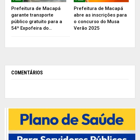
para favorecer estas oportunidades. “Eu fui
Prefeitura de Macapá
Prefeitura de Macapá
garante transporte
abre as inscrições para
estagiária e sei da importância na vida pessoal e
público gratuito para a
o concurso do Musa
acadêmica. Muitas vezes, os estudantes só tem
54ª Expofeira do…
Verão 2025
essa renda e com a pandemia, sabemos que esse
processo foi abalado”, disse.
Lei
COMENTÁRIOS