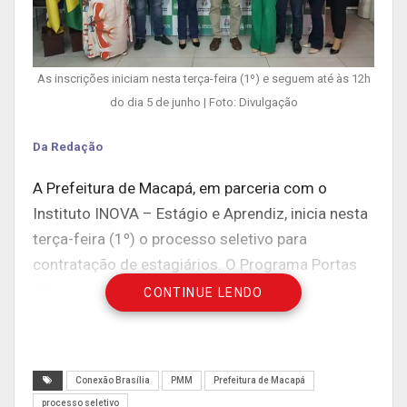
As inscrições iniciam nesta terça-feira (1º) e seguem até às 12h
do dia 5 de junho | Foto: Divulgação
Da Redação
A Prefeitura de Macapá, em parceria com o
Instituto INOVA – Estágio e Aprendiz, inicia nesta
terça-feira (1º) o processo seletivo para
contratação de estagiários. O Programa Portas
Abertas disponibiliza 100 vagas para estudantes
CONTINUE LENDO
matriculados nas instituições públicas e privadas
de ensino médio e superior.
Em Macapá, são destinadas 85 vagas de nível
Conexão Brasília
PMM
Prefeitura de Macapá
processo seletivo