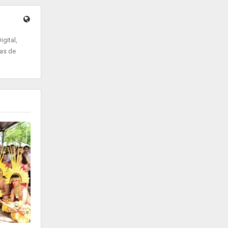
gital,
ias de