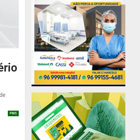
ério
 de
PMS