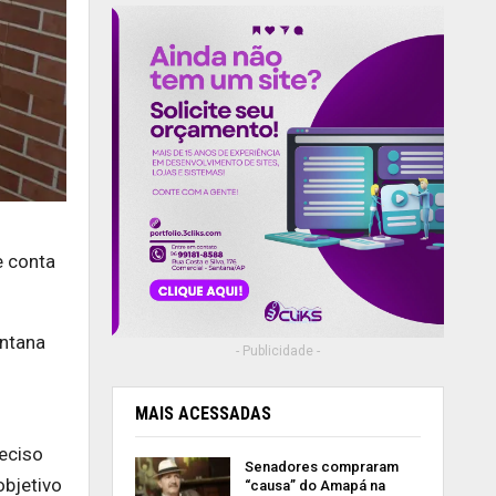
e conta
antana
- Publicidade -
MAIS ACESSADAS
eciso
Senadores compraram
objetivo
“causa” do Amapá na