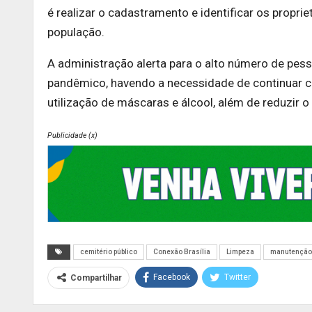
é realizar o cadastramento e identificar os propriet
população.
A administração alerta para o alto número de pes
pandêmico, havendo a necessidade de continuar co
utilização de máscaras e álcool, além de reduzir 
Publicidade (x)
cemitério público
Conexão Brasília
Limpeza
manutenção
Facebook
Twitter
Compartilhar