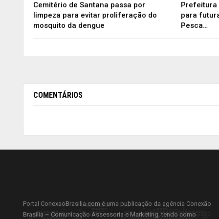
Cemitério de Santana passa por
Prefeitura 
limpeza para evitar proliferação do
para futur
mosquito da dengue
Pesca…
COMENTÁRIOS
Portal ConexaoBrasilia.com é uma publicação da agência Conexão
Brasília – Comunicação Assessoria e Marketing, tendo como