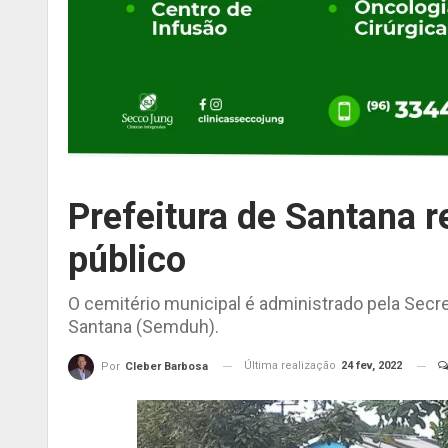
Prefeitura de Santana 
público
O cemitério municipal é administrado pela Secr
Santana (Semduh).
Última realização
24 fev, 2022
Por
Cleber Barbosa