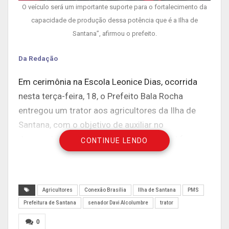
O veículo será um importante suporte para o fortalecimento da
capacidade de produção dessa potência que é a Ilha de
Santana”, afirmou o prefeito.
Da Redação
Em cerimônia na Escola Leonice Dias, ocorrida
nesta terça-feira, 18, o Prefeito Bala Rocha
entregou um trator aos agricultores da Ilha de
Santana, com o objetivo de auxiliar no
desenvolvimento econômico local, o qual faz
CONTINUE LENDO
parte da frota adquirida para Santana, articuladas
pelo senador Davi Alcolumbre.
Agricultores
Conexão Brasília
Ilha de Santana
PMS
Prefeitura de Santana
senador Davi Alcolumbre
trator
0