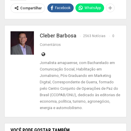
Facebook
WhatsApp
Compartilhar
Cleber Barbosa
2563 Notícias
0
Comentários
Jornalista amapaense, com Bacharelado em
“Estão de parabéns o prefeito Bala Rocha e o
Comunicação Social, Habilitação em
senador Davi Alcolumbre pela articulação que
Jornalismo, Pós-Graduando em Marketing
Digital, Correspondente de Guerra, formado
trouxe o trator para os agricultores da Ilha de
pelo Centro Conjunto de Operações de Paz do
Santana. Isso vai alavancar a economia da
Brasil (CCOPAB/ONU), dedicado às editorias de
localidade”, disse o vereador Mário Brandão.
economia, política, turismo, agronegócio,
energia e automobilismo.
Em outubro do ano passado Santana recebeu da
Codevasf, através da articulação do senador Davi
Alcolumbre, 20 máquinas pesadas como tratores,
VOCÊ PODE GOSTAR TAMBÉM