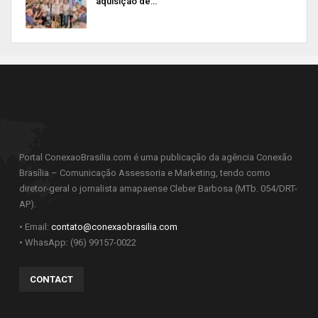
aquisição de…
Portal ConexaoBrasilia.com é uma publicação da agência Conexão
Brasília – Comunicação Assessoria e Marketing, tendo como
diretor-geral o jornalista amapaense Cleber Barbosa (MTb. 054/DRT-
AP).
• Email:
contato@conexaobrasilia.com
• WhasApp: (96) 99157-0022
CONTACT