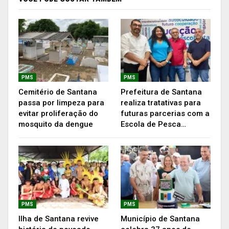
caminhões, motoniveladoras, retroescavadeiras,
pás-carregadeiras e escavadeiras hidráulicas que
estão sendo utilizadas, tanto na cidade quanto no
interior do município, na agricultura e na
infraestrutura.
PMS
PMS
Cemitério de Santana
Prefeitura de Santana
passa por limpeza para
realiza tratativas para
evitar proliferação do
futuras parcerias com a
mosquito da dengue
Escola de Pesca…
PMS
PMS
Ilha de Santana revive
Município de Santana