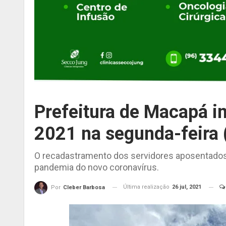
Prefeitura de Macapá i
2021 na segunda-feira 
O recadastramento dos servidores aposentados
pandemia do novo coronavírus.
Última realização
26 jul, 2021
Por
Cleber Barbosa