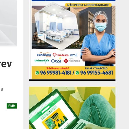
rev
da
PMM