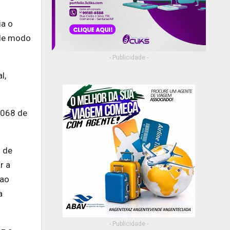
ia o
 de modo
- Publicidade -
l,
 068 de
o de
r a
 ao
a
- Publicidade -