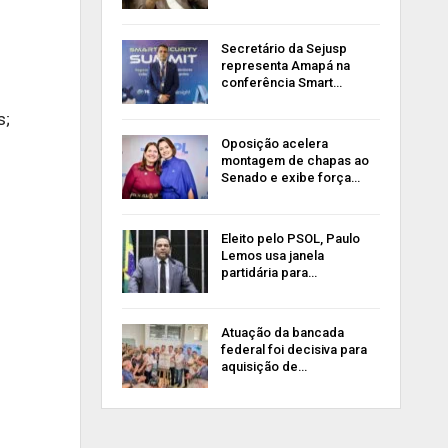
Secretário da Sejusp
representa Amapá na
conferência Smart…
s;
Oposição acelera
montagem de chapas ao
Senado e exibe força…
Eleito pelo PSOL, Paulo
Lemos usa janela
partidária para…
Atuação da bancada
federal foi decisiva para
aquisição de…