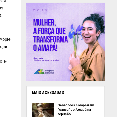
z a
as
al
 Apple
ejar
o e-
MAIS ACESSADAS
Senadores compraram
“causa” do Amapá na
rejeição…