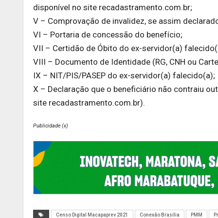
disponível no site recadastramento.com.br;
V – Comprovação de invalidez, se assim declarad
VI – Portaria de concessão do benefício;
VII – Certidão de Óbito do ex-servidor(a) falecido(
VIII – Documento de Identidade (RG, CNH ou Cartei
IX – NIT/PIS/PASEP do ex-servidor(a) falecido(a);
X – Declaração que o beneficiário não contraiu ou
site recadastramento.com.br).
Publicidade (x)
Censo Digital Macapaprev 2021
Conexão Brasília
PMM
P