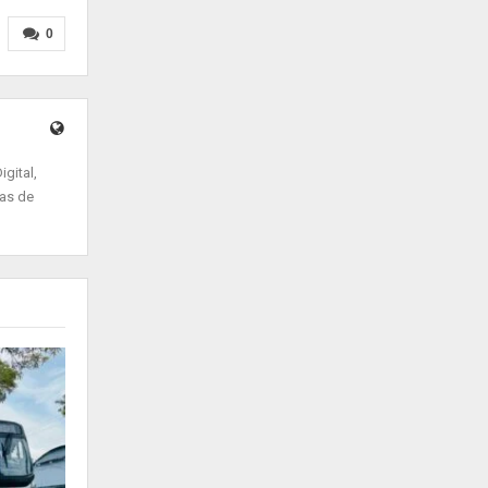
0
gital,
ias de