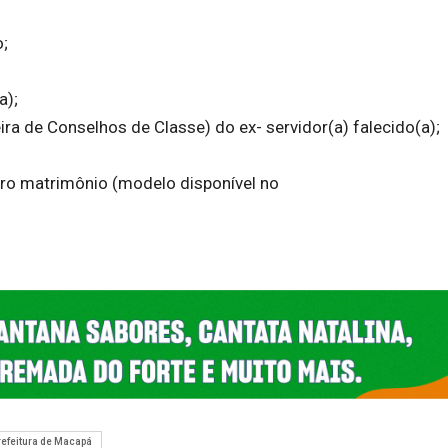
o;
a);
ra de Conselhos de Classe) do ex- servidor(a) falecido(a);
tro matrimônio (modelo disponível no
refeitura de Macapá