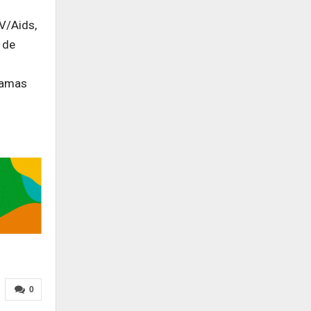
V/Aids,
 de
ramas
0