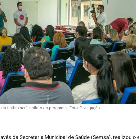
da Unifap será a piloto do programa | Foto: Divulgação
través da Secretaria Municipal de Saúde (Semsa), realizou o 