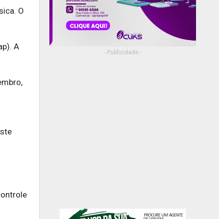
sica. O
ap). A
- Publicidade -
embro,
Este
controle