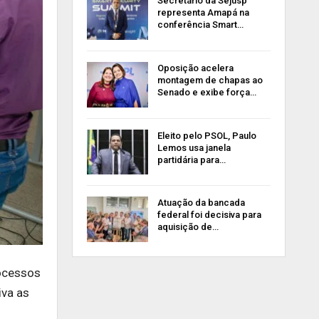
Secretário da Sejusp
representa Amapá na
conferência Smart…
Oposição acelera
montagem de chapas ao
Senado e exibe força…
Eleito pelo PSOL, Paulo
Lemos usa janela
partidária para…
Atuação da bancada
federal foi decisiva para
aquisição de…
rocessos
iva as