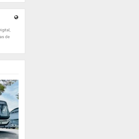
gital,
ias de