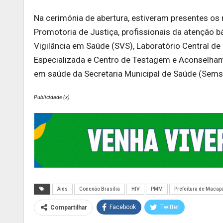
Na cerimónia de abertura, estiveram presentes os
Promotoria de Justiça, profissionais da atenção b
Vigilância em Saúde (SVS), Laboratório Central de
Especializada e Centro de Testagem e Aconselh
em saúde da Secretaria Municipal de Saúde (Sems
Publicidade (x)
Aids
Conexão Brasília
HIV
PMM
Prefeitura de Macap
Facebook
Twitter
Compartilhar