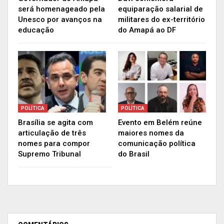
nesse controle e fiscalização”, disse a
será homenageado pela
equiparação salarial de
Unesco por avanços na
militares do ex-território
parlamentar.
educação
do Amapá ao DF
Leda Sadala também levou à região do Vale do
Jari outras iniciativas que foram detalhadas em
uma prestação de contas itinerante de seu
mandato, com o detalhamento das emendas
parlamentares alocadas, convênios e também o
POLÍTICA
POLÍTICA
andamento de obras públicas pela União, Estado
Brasília se agita com
Evento em Belém reúne
e Municípios.
articulação de três
maiores nomes da
nomes para compor
comunicação política
Publicidade (x)
Supremo Tribunal
do Brasil