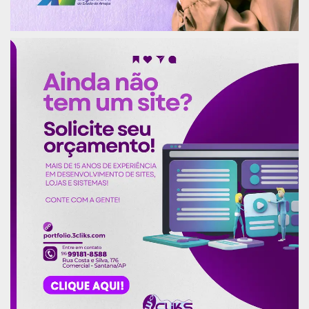
foram as expositoras do Painel II, sobre
“Protocolo para Julgamento com perspectiva de
gênero: definição, fundamentos e aplicações”. A
mediação ficou por conta da juíza do Trabalho e
diretora do Fórum Trabalhista de Macapá, Odaise
Cristina Martins.
No Painel III foi abordado o tema: “As mulheres
nos espaços de poder e os desafios para a
igualdade de gênero”, com participação da
procuradora de Justiça do MP-AP, Ivana Cei, da
ouvidora substituta e Ouvidora da Mulher do TJAP,
juíza Elayne Cantuária, a secretária de Políticas
para Mulheres do Governo do Amapá, Adrianna
Ramos e a professora-doutora da Universidade
Federal do Estado do Amapá (Unifap), Ana