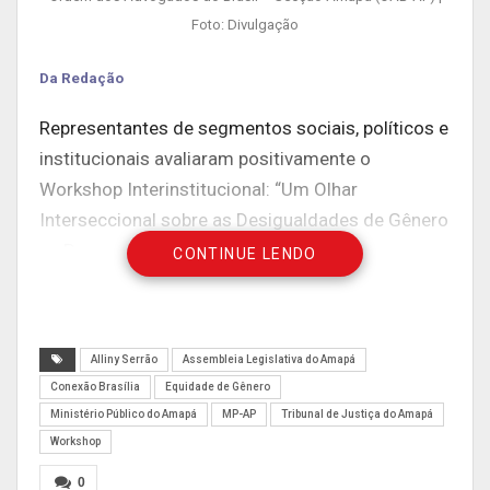
Foto: Divulgação
Da Redação
Representantes de segmentos sociais, políticos e
institucionais avaliaram positivamente o
Workshop Interinstitucional: “Um Olhar
Interseccional sobre as Desigualdades de Gênero
na Perspectiva do Sistema de Justiça”,
CONTINUE LENDO
promovido pelo Ministério Público do Amapá
(MP-AP) em parceria com instituições que
integram o Sistema de Justiça. O evento,
Alliny Serrão
Assembleia Legislativa do Amapá
realizado nos dias 27 e 28, no auditório da Ordem
Conexão Brasília
Equidade de Gênero
dos Advogados do Brasil – Secção Amapá (OAB-
Ministério Público do Amapá
MP-AP
Tribunal de Justiça do Amapá
AP), foi proposto pela Comissão de Mulheres da
Workshop
Associação de Membros do Ministério Público do
0