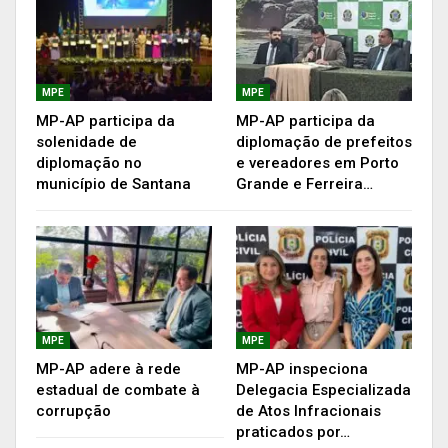
MPE
MPE
MP-AP participa da
MP-AP participa da
solenidade de
diplomação de prefeitos
diplomação no
e vereadores em Porto
município de Santana
Grande e Ferreira…
O workshop abordou, em dois dias, sob o ponto
de vista interseccional, a adoção de medidas para
MPE
MPE
MP-AP adere à rede
MP-AP inspeciona
tratamento igualitário às mulheres no âmbito
estadual de combate à
Delegacia Especializada
judicial, em atendimento ao protocolo do
corrupção
de Atos Infracionais
Conselho Nacional de Justiça (CNJ) de
praticados por…