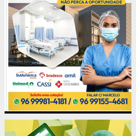
no Amapá, desembargadora Maria de Nazaré
Rocha – representando o desembargador-
presidente da Justiça do Trabalho Marcos
Losada, Antônio Clésio Cunha – procurador-geral
do Ministério Público de Contas, sub-defensora
pública Elena de Almeida – representando o
defensor público geral José Rodrigues Neto,
Nelma Nunes da Silva – representando o reitor da
Universidade Federal do Amapá (UNIFAP) Júlio Sá
de Oliveira e Auriney Brito – presidente da Ordem
dos Advogados do Brasil (OAB/AP).