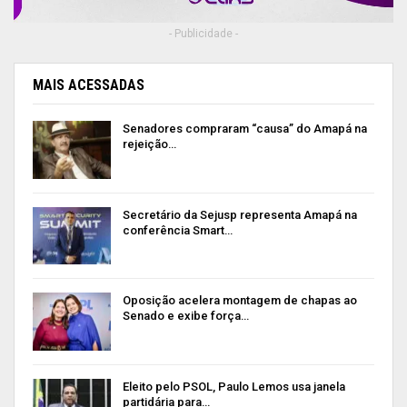
Cristina Maués.
- Publicidade -
O presidente e o vice-presidente da Ampap, José
Cantuária Barreto e Miguel Ferreira,
MAIS ACESSADAS
respectivamente, participaram da programação e
elogiaram a iniciativa da Comissão de Mulheres
Senadores compraram “causa” do Amapá na
da Associação por trazer o tema da
rejeição…
interseccionalidade na atuação jurisdicional pela
garantia da igualdade de gênero e parabenizaram
Secretário da Sejusp representa Amapá na
todos os participantes que contribuíram para os
conferência Smart…
debates.
Todas as palestras estão disponíveis no Canal do
Oposição acelera montagem de chapas ao
MP-AP, na plataforma Youtube. Acesse
Senado e exibe força…
aqui:
https://www.youtube.com/@CanalMPAP/stream
GALERIA DE FOTOS:
Eleito pelo PSOL, Paulo Lemos usa janela
partidária para…