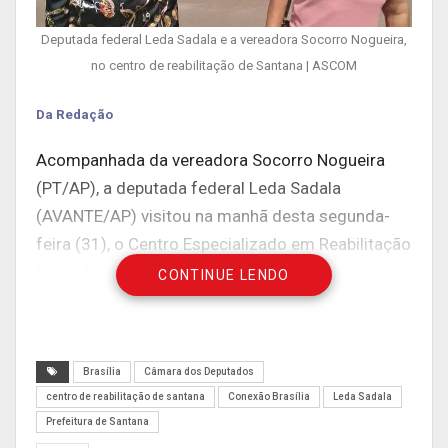
Deputada federal Leda Sadala e a vereadora Socorro Nogueira,
no centro de reabilitação de Santana | ASCOM
Da Redação
Acompanhada da vereadora Socorro Nogueira
(PT/AP), a deputada federal Leda Sadala
(AVANTE/AP) visitou na manhã desta segunda-
feira (31), o Centro Especializado em Reabilitação
Mario Dias Tavares, em Santana, depois que a
CONTINUE LENDO
unidade serviu de ponto de apoio no socorro aos
pacientes por ocasião do sinistro ocorrido no
Hospital Estadual de Santana.
Brasília
Câmara dos Deputados
“Antes de solicitar emendas federais para
centro de reabilitação de santana
Conexão Brasília
Leda Sadala
Prefeitura de Santana
melhorar ainda mais o atendimento do Centro,