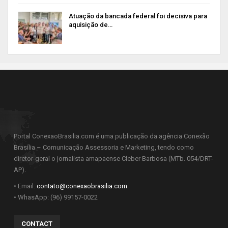
Atuação da bancada federal foi decisiva para
aquisição de…
Portal ConexaoBrasilia.com é uma publicação da agência Conexão
Brasília – Comunicação Assessoria e Marketing, tendo como
diretor-geral o jornalista amapaense Cleber Barbosa (MTb. 054/DRT-
AP).
• Email:
contato@conexaobrasilia.com
• WhasApp: (96) 99157-0022
CONTACT