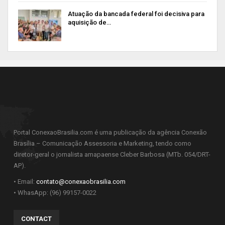
Atuação da bancada federal foi decisiva para
aquisição de…
Portal ConexaoBrasilia.com é uma publicação da agência Conexão
Brasília – Comunicação Assessoria e Marketing, tendo como
diretor-geral o jornalista amapaense Cleber Barbosa (MTb. 054/DRT-
AP).
• Email:
contato@conexaobrasilia.com
• WhasApp: (96) 99157-0022
CONTACT