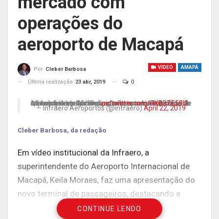
mercado com
operações do
aeroporto de Macapá
VIDEO
AMAPÁ
Por
Cleber Barbosa
Última realização
23 abr, 2019
0
Inaugurado há 10 dias, o aeroporto de Amapá trouxe mais segurança, conforto e modernidade. A superintendente do novo Aeroporto Internacional de Macapá, Keyla Moraes, aponta as características da infraestrutura do terminal aéreo no vídeo produzido pela Infraero. Confira!
pic.twitter.com/RKB3ZE59l2
— Infraero Aeroportos (@infraero)
April 22, 2019
Cleber Barbosa, da redação
Em vídeo institucional da Infraero, a
superintendente do Aeroporto Internacional de
Macapá, Keila Moraes, faz uma apresentação do
novo terminal de passageiros, destacando a
pujança da mais nova unidade dos chamados
CONTINUE LENDO