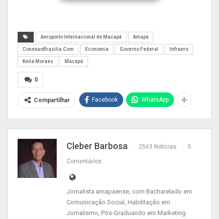
“aeroshoppings’ que a estatal de infraestrutura
aeroportuária vem preconizando nas principais
capitais do país.
Aeroporto Internacional de Macapá
Amapá
ConexaoBrasilia.Com
Economia
Governo Federal
Infraero
Keila Moraes
Macapá
0
Facebook
WhatsApp
Compartilhar
Cleber Barbosa
2563 Notícias
0
Comentários
Jornalista amapaense, com Bacharelado em
Comunicação Social, Habilitação em
Jornalismo, Pós-Graduando em Marketing