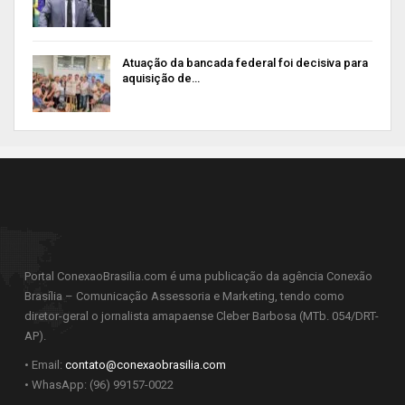
Atuação da bancada federal foi decisiva para
aquisição de…
Portal ConexaoBrasilia.com é uma publicação da agência Conexão
Brasília – Comunicação Assessoria e Marketing, tendo como
diretor-geral o jornalista amapaense Cleber Barbosa (MTb. 054/DRT-
AP).
• Email:
contato@conexaobrasilia.com
• WhasApp: (96) 99157-0022