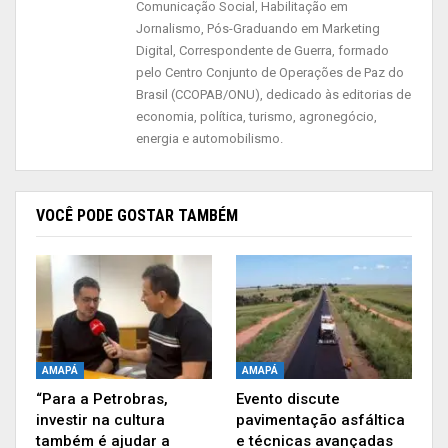
de oxigênio.
Comunicação Social, Habilitação em
Jornalismo, Pós-Graduando em Marketing
“A nossa luta contra essa pandemia é firme e
Digital, Correspondente de Guerra, formado
pelo Centro Conjunto de Operações de Paz do
avança a cada dia. E conto com você para
Brasil (CCOPAB/ONU), dedicado às editorias de
continuar cumprindo as medidas de isolamento:
economia, política, turismo, agronegócio,
fique em casa e, se precisar sair, evite
energia e automobilismo.
aglomerações e use máscara”, reforça Góes.
Obras
VOCÊ PODE GOSTAR TAMBÉM
AMAPÁ
AMAPÁ
“Para a Petrobras,
Evento discute
investir na cultura
pavimentação asfáltica
também é ajudar a
e técnicas avançadas