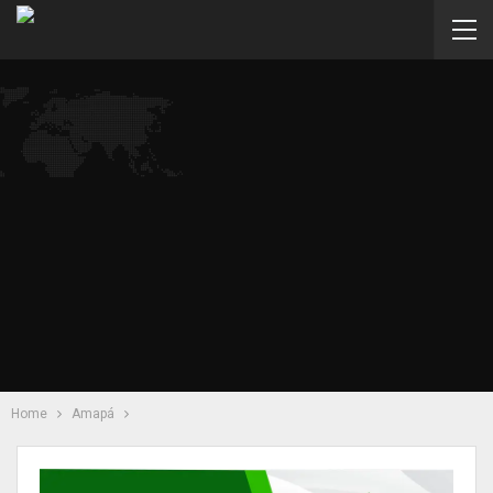
Home
Amapá