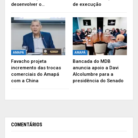
desenvolver o…
de execução
Operários e máquinas realizam obras de acesso ao novo centro,
que fica no completo do Hospital Estadual de Santana
Publicidade (x)
AMAPÁ
AMAPÁ
Favacho projeta
Bancada do MDB
incremento das trocas
anuncia apoio a Davi
comerciais do Amapá
Alcolumbre para a
com a China
presidência do Senado
COMENTÁRIOS