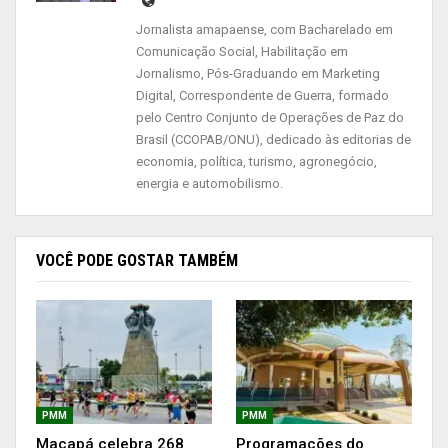
chefe do executivo municipal.
Jornalista amapaense, com Bacharelado em
O projeto da Prefeitura de Macapá é construir
Comunicação Social, Habilitação em
Jornalismo, Pós-Graduando em Marketing
uma maternidade de risco habitual para atender
Digital, Correspondente de Guerra, formado
mulheres que não têm complicações durante a
pelo Centro Conjunto de Operações de Paz do
gestação. “A maternidade vai atender mulheres
Brasil (CCOPAB/ONU), dedicado às editorias de
que engravidam, com uma gestação saudável e
economia, política, turismo, agronegócio,
energia e automobilismo.
depois de nove meses entram em trabalho de
parto normalmente, sem complicações”, explicou
Dr. Furlan.
VOCÊ PODE GOSTAR TAMBÉM
Obra
Além da emenda parlamentar de R $20 milhões
destinada pelas deputadas federais, o senador
Lucas Barreto vai dispor de R $11 milhões para a
PMM
PMM
conclusão da obra.
Macapá celebra 268
Programações do