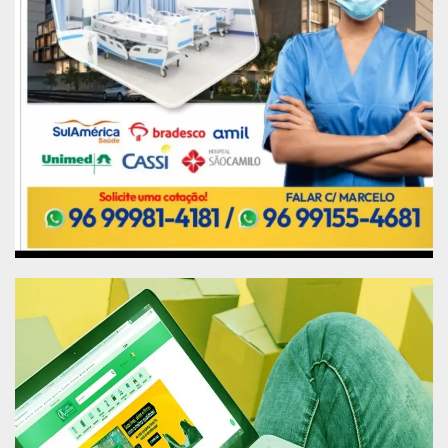
mulheres que dividiram histórias e lutas.
Samanda Nobre, viúva do guarda civil municipal
que perdeu sua vida para a Covid-19; enfermeira
Ediane Andrade, profissional que contribui na
saúde da população; a microempresária Maria
Odaléia que teve sua renda afetada por conta da
pandemia; Kérsya Celimary e o dia a dia de uma
mulher deficiente visual, por fim, Duda Monte e
sua luta por ser uma mulher trans.
Na ocasião, também foram exibidos os
depoimentos da Tia Zefa e da margarida Irene
Tavares, além da história de superação da vítima
de escalpelamento Socorro Pelaes.