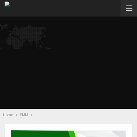
Home
PMM