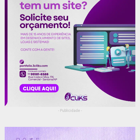
brindes. “Não poderíamos deixar esse momento
passar em branco. Pensamos em tudo com
carinho para levar um pouco de entretenimento
as mulheres que estão em casa assistindo a
nossa Live. Quero aproveitar e parabenizar a
todas mulheres do nosso município”, concluiu a
secretária de Mobilização e Participação Popular,
Rayssa Furlan.
Publicidade (X)
- Publicidade -