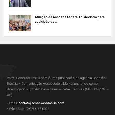
Atuação da bancada federal foi decisiva para
aquisição de…
Portal ConexaoBrasilia.com é uma publicação da agência Conexão
Brasília – Comunicação Assessoria e Marketing, tendo como
diretor-geral o jornalista amapaense Cleber Barbosa (MTb. 054/DRT-
AP).
• Email:
contato@conexaobrasilia.com
• WhasApp: (96) 99157-0022