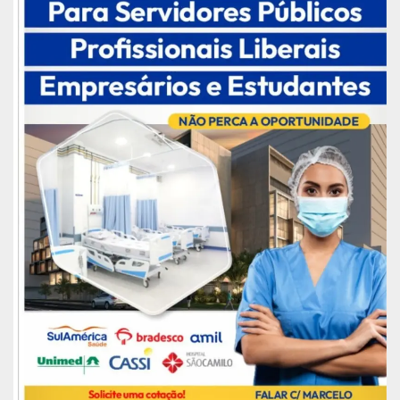
com promessas de empregos, mas sem direitos.
A lógica que gerou essa MP é a lógica de que é
mais importante ter emprego do que ter direitos.
Em algum momento, se chegará a perguntar se é
mais importante ser livre e passar fome do que
ser escravo e ter comida, enfatizou.
Ao final da audiência, o senador Paulo Paim (PT-
RS), presidente da CDH e requerente da audiência
pública, declarou que não estão sendo gerados
empregos aos jovens e sim retirando direitos de
todos os trabalhadores. “Estão acabando com
diversas categorias profissionais, como
corretores, radialistas, jornalistas. O que isso tem
a ver com a geração de empregos para jovens?
Como a taxação dos desempregados pode