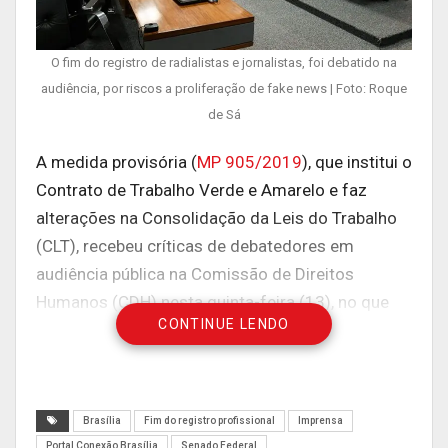
O fim do registro de radialistas e jornalistas, foi debatido na
audiência, por riscos a proliferação de fake news | Foto: Roque
de Sá
A medida provisória (
MP 905/2019
), que institui o
Contrato de Trabalho Verde e Amarelo e faz
alterações na Consolidação da Leis do Trabalho
(CLT), recebeu críticas de debatedores em
audiência pública na Comissão de Direitos
Humanos (CDH) nesta quinta-feira (13), no que
CONTINUE LENDO
diz respeito à extinção de registros profissionais,
ponto polêmico da MP. O presidente do Sindicato
dos Radialistas do Distrito Federal, Marco
Antonio Arguelho Clemente, afirmou que o fim do
Brasília
Fim do registro profissional
Imprensa
registro profissional de radialistas e jornalistas,
Portal Conexão Brasília
Senado Federal