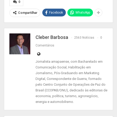
por até dois anos, conduzido através da Agência
0
de Desenvolvimento Econômico do Amapá
Facebook
WhatsApp
Compartilhar
(Agência Amapá) e Agência de Fomento do
Amapá (Afap), em parceria com o Sebrae/AP.
As inscrições para o processo seletivo estão
Cleber Barbosa
2563 Notícias
0
abertas e prosseguem até 24 de outubro, através
Comentários
do link
http://www.processoseletivo.ap.gov.br/.
Os editais
Jornalista amapaense, com Bacharelado em
(http://www.ageamapa.ap.gov.br/editais)
Comunicação Social, Habilitação em
Jornalismo, Pós-Graduando em Marketing
reservam 50% das vagas para em sistema de
Digital, Correspondente de Guerra, formado
cotas, para jovens, mulheres, participantes de
pelo Centro Conjunto de Operações de Paz do
programas sociais, pretos, pardos ou indígenas, e
Brasil (CCOPAB/ONU), dedicado às editorias de
economia, política, turismo, agronegócio,
pessoas com deficiência.
energia e automobilismo.
Edição piloto