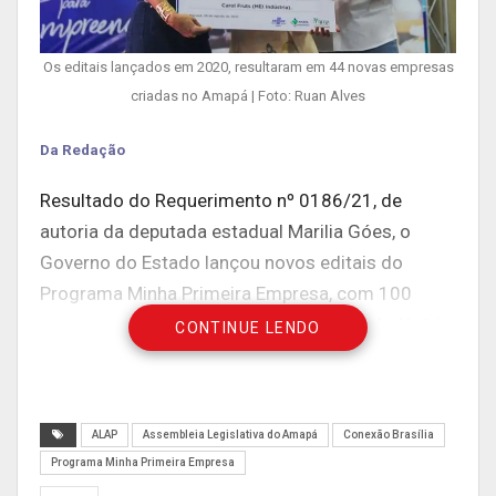
Os editais lançados em 2020, resultaram em 44 novas empresas
criadas no Amapá | Foto: Ruan Alves
Da Redação
Resultado do Requerimento nº 0186/21, de
autoria da deputada estadual Marilia Góes, o
Governo do Estado lançou novos editais do
Programa Minha Primeira Empresa, com 100
vagas para os segmentos do Comércio, Indústria
CONTINUE LENDO
e Serviços.
O programa agrega qualificação empreendedora,
criação e formalização de novas empresas,
ALAP
Assembleia Legislativa do Amapá
Conexão Brasília
acesso ao crédito e acompanhamento técnico
Programa Minha Primeira Empresa