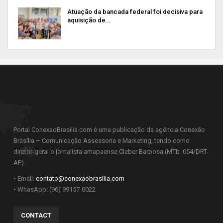
Atuação da bancada federal foi decisiva para
aquisição de…
Portal ConexaoBrasilia.com é uma publicação da agência Conexão
Brasília – Comunicação Assessoria e Marketing, tendo como
diretor-geral o jornalista amapaense Cleber Barbosa (MTb. 054/DRT-
AP).
• Email:
contato@conexaobrasilia.com
• WhasApp: (96) 99157-0022
CONTACT