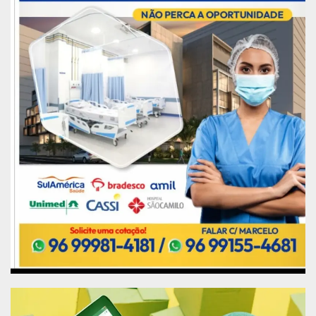
o Comandante do Exército efetuou o plantio de
uma muda de bacaba, palmeira nativa da região
amazônica, no recém-criado Bosque das
Bacabeiras da Brigada Foz do Amazonas.
Mais imagens da visita do
Comandante do Exército a
Macapá