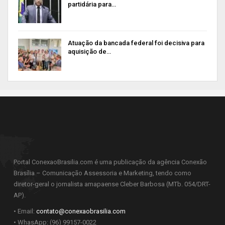
partidária para…
Atuação da bancada federal foi decisiva para
aquisição de…
Portal ConexaoBrasilia.com é uma publicação da agência Conexão
Brasília – Comunicação Assessoria e Marketing, tendo como
diretor-geral o jornalista amapaense Cleber Barbosa (MTb. 054/DRT-
AP).
• Email:
contato@conexaobrasilia.com
• WhasApp: (96) 99157-0022