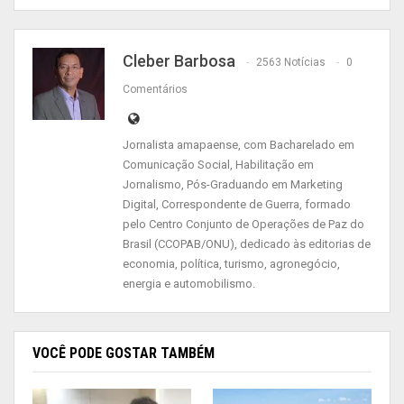
importância da presença militar na faixa de
fronteira da Amazônia Oriental.
Cleber Barbosa
2563 Notícias
0
Ao pousar em solo amapaense, o General Leal
Comentários
Pujol foi recepcionado por uma comitiva de
autoridades civis e militares e foi apresentado às
Jornalista amapaense, com Bacharelado em
instalações do Aeroporto Internacional Alberto
Comunicação Social, Habilitação em
Alcolumbre, cuja data prevista para a inauguração
Jornalismo, Pós-Graduando em Marketing
é a próxima sexta-feira, dia 12 de abril.
Digital, Correspondente de Guerra, formado
pelo Centro Conjunto de Operações de Paz do
Brasil (CCOPAB/ONU), dedicado às editorias de
economia, política, turismo, agronegócio,
energia e automobilismo.
VOCÊ PODE GOSTAR TAMBÉM