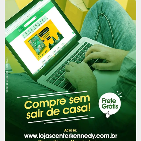
Os generais presentes à visita do Comandante do Exército: Paulo
Sergio (CMN), Leal Pujol (EB), Viana Filho (22ª Bda) e David (8ª RM),
foto para posteridade
O governador do Amapá, Waldez Góes, acompanha Leal Pujol
durante visita ao novo aeroporto de Macapá