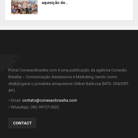
aquisição de…
Portal ConexaoBrasilia.com é uma publicação da agência Conexão
Brasília – Comunicação Assessoria e Marketing, tendo como
diretor-geral o jornalista amapaense Cleber Barbosa (MTb. 054/DRT-
AP).
• Email:
contato@conexaobrasilia.com
• WhasApp: (96) 99157-0022
CONTACT