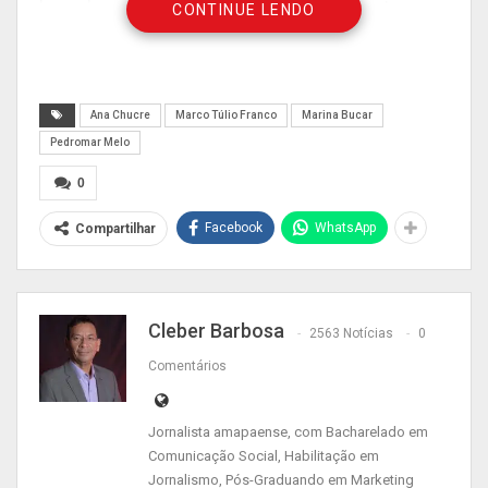
homologado pelo Comitê de Enfrentamento ao
CONTINUE LENDO
Covid no Amapá, Pedromar Melo, Ana Chucre e
Marco Túlio Franco.
Ana Chucre
Marco Túlio Franco
Marina Bucar
Publicidade (x)
Pedromar Melo
0
Facebook
WhatsApp
Compartilhar
Cleber Barbosa
2563 Notícias
0
Comentários
Jornalista amapaense, com Bacharelado em
Comunicação Social, Habilitação em
Jornalismo, Pós-Graduando em Marketing