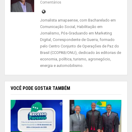
Comentários
Jornalista amapaense, com Bacharelado em
Comunicação Social, Habilitação em
Jornalismo, Pós-Graduando em Marketing
Digital, Correspondente de Guerra, formado
pelo Centro Conjunto de Operações de Paz do
O programa Casamento Comunitário tem o
Brasil (CCOPAB/ONU), dedicado às editorias de
objetivo de regularizar juridicamente a união civil
economia, política, turismo, agronegócio,
energia e automobilismo.
de casais que não tiveram condições e
oportunidades de oficializar o matrimônio,
promovendo a inclusão social dos interessados.
VOCÊ PODE GOSTAR TAMBÉM