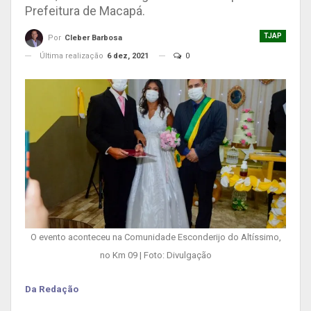
Prefeitura de Macapá.
TJAP
Por
Cleber Barbosa
Última realização
6 dez, 2021
0
O evento aconteceu na Comunidade Esconderijo do Altíssimo,
no Km 09 | Foto: Divulgação
Da Redação