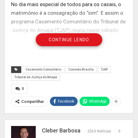
No dia mais especial de todos para os casais, o
matrimônio é a consagração do “sim”. E assim o
programa Casamento Comunitário do Tribunal de
Justiça do Amapá (TJAP) reuniu neste sábado
(04), 21 nubentes que realizaram este sonho. O
CONTINUE LENDO
evento aconteceu na Comunidade Esconderijo do
Altíssimo, no Km 09. Esta edição contou com o
apoio do Cartório Vales, Assembleia Legislativa
Casamento Comunitário
Conexão Brasília
TJAP
do Amapá e Prefeitura de Macapá.
(ACESSE AQUI
Tribunal de Justiça do Amapá
A GALERIA DE FOTOS)
0
Facebook
WhatsApp
Compartilhar
Cleber Barbosa
2563 Notícias
0