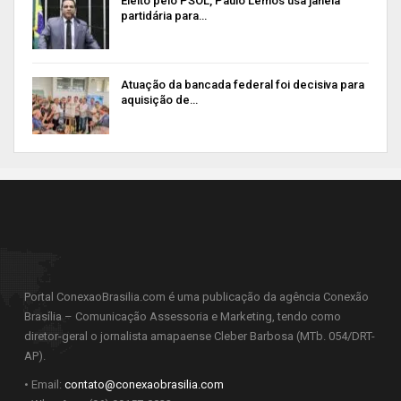
Eleito pelo PSOL, Paulo Lemos usa janela
partidária para…
Atuação da bancada federal foi decisiva para
aquisição de…
Portal ConexaoBrasilia.com é uma publicação da agência Conexão
Brasília – Comunicação Assessoria e Marketing, tendo como
diretor-geral o jornalista amapaense Cleber Barbosa (MTb. 054/DRT-
AP).
• Email:
contato@conexaobrasilia.com