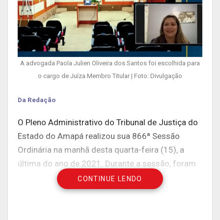
A advogada Paola Julien Oliveira dos Santos foi escolhida para
o cargo de Juíza Membro Titular | Foto: Divulgação
Da Redação
O Pleno Administrativo do Tribunal de Justiça do
Estado do Amapá realizou sua 866ª Sessão
Ordinária na manhã desta quarta-feira (15), a
última do ano de 2021. Durante a sessão, foram
apreciados os processos que tratam da
CONTINUE LENDO
recomposição da Lista Tríplice para Juiz Membro
Titular e Substituto da Classe dos Juristas do
Tribunal Regional Eleitoral do Amapá (TRE-AP). A