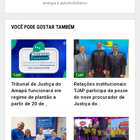
energia e automobilismo.
o desembargador.
Ainda na pauta do dia, entraram os processos
que trataram da recomposição da Comissão do
VOCÊ PODE GOSTAR TAMBÉM
X Concurso Público de Juiz de Direito Substituto
do Poder Judiciário do Estado do Amapá; e
debates sobre a proposta orçamentária do TJAP
para o exercício financeiro de 2022.
TJAP
TJAP
Publicidade (x)
Tribunal de Justiça do
Relações institucionais:
Amapá funcionará em
TJAP participa da posse
regime de plantão a
do novo procurador de
partir de 20 de…
Justiça do…