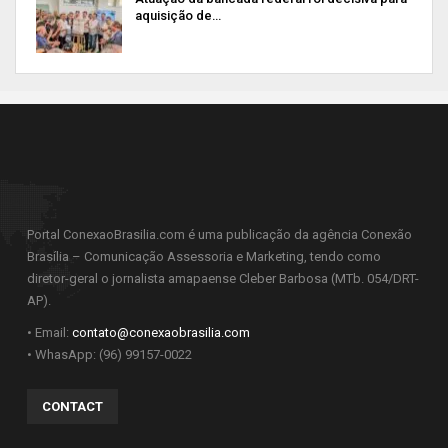
aquisição de…
Portal ConexaoBrasilia.com é uma publicação da agência Conexão
Brasília – Comunicação Assessoria e Marketing, tendo como
diretor-geral o jornalista amapaense Cleber Barbosa (MTb. 054/DRT-
AP).
• Email:
contato@conexaobrasilia.com
• WhasApp: (96) 99157-0022
CONTACT