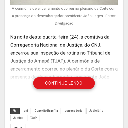
A cerimônia de encerramento ocorreu no plenário da Corte com
a presença do desembargador-presidente João Lages | Fotos:
Divulgação
Na noite desta quarta-feira (24), a comitiva da
Corregedoria Nacional de Justiça, do CNJ,
encerrou sua inspeção de rotina no Tribunal de
Justiça do Amapá (TJAP). A cerimônia de
encerramento ocorreu no plenário da Corte com a
presença do desembargador-presidente João
CONTINUE LENDO
Lages, juntamente com os desembargadores
Gilberto Pinheiro (decano), Carmo Antônio de
Souza (corregedor-geral), Agostino Silvério
Junior, Sueli Pini (vice-presidente), Carlos Tork
cnj
Conexão Brasília
corregedoria
Judiciário
(virtualmente), Rommel Araújo (presidente eleito)
Justiça
TJAP
e Adão Carvalho; bem como do desembargador