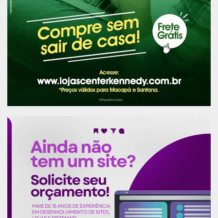
de ter aval prévio do Conselho de Defesa
Nacional. Atualmente, a legislação prevê 150
quilômetros.
Executivo
O Executivo federal disse ter decidido adotar
medidas para resolver o problema da
regularização fundiária na região motivado pela
onda de incêndios na área da Amazônia Legal,
que repercutiram negativamente na comunidade
internacional e trouxeram prejuízos,
especialmente para o comércio externo brasileiro
e a agricultura.
“Destaca-se, também, que os governantes dos
estados localizados na região amazônica foram