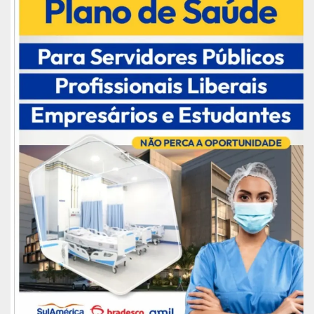
Estação Ecológica Maracá, as áreas destinadas à
redefinição dos limites da Reserva Florestal
Parima, nem áreas do Ministério da Defesa.
O texto aprovado também autoriza os governos
de Roraima e do Amapá reduzirem, nos imóveis
rurais, “a área com cobertura de vegetação nativa
para até 50%, quando o Estado tiver Zoneamento
Ecológico-Econômico aprovado ou mais de 65%
do seu território ocupado por unidades de
conservação da natureza de domínio público,
devidamente regularizadas, por terras indígenas
homologadas, terras das forças armadas,
perímetros das rodovias federais e outras que a
União venha a instituir”.
As terras doadas deverão ser preferencialmente