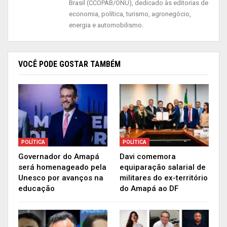
Brasil (CCOPAB/ONU), dedicado às editorias de
economia, política, turismo, agronegócio,
O texto aprovado simplifica as exigências para a
energia e automobilismo.
comprovação de propriedade dessas terras e
“resguarda os direitos adquiridos dos
beneficiários de títulos expedidos pela União, sem
VOCÊ PODE GOSTAR TAMBÉM
registros cartoriais”.
Na justificativa do governo para edição da MP, a
regularização fundiária é uma forma de exercer
maior controle sobre a região e coibir os recentes
episódios de incêndios na área da Amazônia
POLÍTICA
POLÍTICA
Governador do Amapá
Davi comemora
Legal, que repercutiram negativamente na
será homenageado pela
equiparação salarial de
comunidade internacional e trouxeram prejuízos
Unesco por avanços na
militares do ex-território
para o país, especialmente no comércio exterior e
educação
do Amapá ao DF
na agricultura.
Os parlamentares contrários argumentam que a