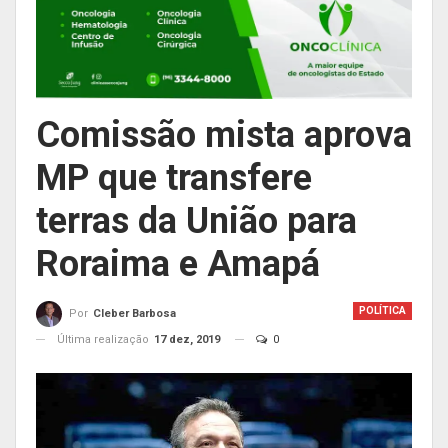
Comissão mista aprova
MP que transfere
terras da União para
Roraima e Amapá
POLÍTICA
Por
Cleber Barbosa
Última realização
17 dez, 2019
0