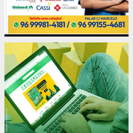
usadas em atividades agropecuárias
diversificadas; de desenvolvimento sustentável,
de natureza agrícola ou não; e em projetos de
colonização e regularização fundiária, na forma
prevista na respectiva lei de terras dos estados
de Roraima e Amapá. Atualmente, a legislação
não permite a pecuária.
Também será transferida para Roraima área de
4.745 hectares localizada na Floresta Nacional de
Roraima (que tem área total de mais de 169 mil
hectares). Esse espaço deverá ser usado
exclusivamente para assentamento de pequenos
agricultores.
Empreendimentos que estiverem dentro de 25
quilômetros de largura da faixa de fronteira terão