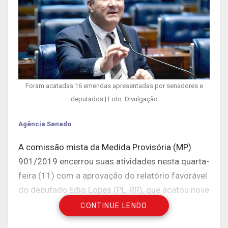
Foram acatadas 16 emendas apresentadas por senadores e
deputados | Foto: Divulgação
Agência Senado
A comissão mista da Medida Provisória (MP)
901/2019 encerrou suas atividades nesta quarta-
feira (11) com a aprovação do relatório favorável
do deputado Edio Lopes (PL-RR), que acatou nove
das 16 emendas apresentadas por senadores e
CONTINUE LENDO
deputados. Agora, com o texto alterado, a