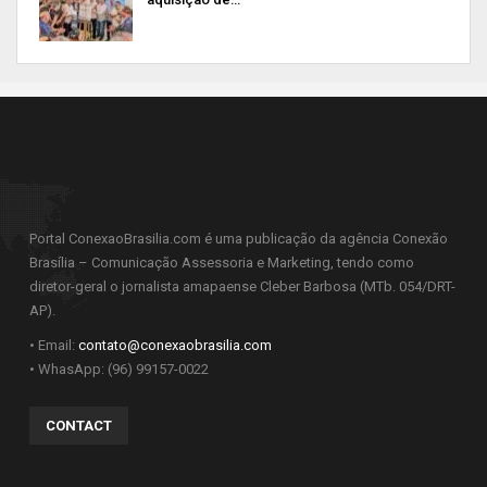
Portal ConexaoBrasilia.com é uma publicação da agência Conexão
Brasília – Comunicação Assessoria e Marketing, tendo como
diretor-geral o jornalista amapaense Cleber Barbosa (MTb. 054/DRT-
AP).
• Email:
contato@conexaobrasilia.com
• WhasApp: (96) 99157-0022
CONTACT