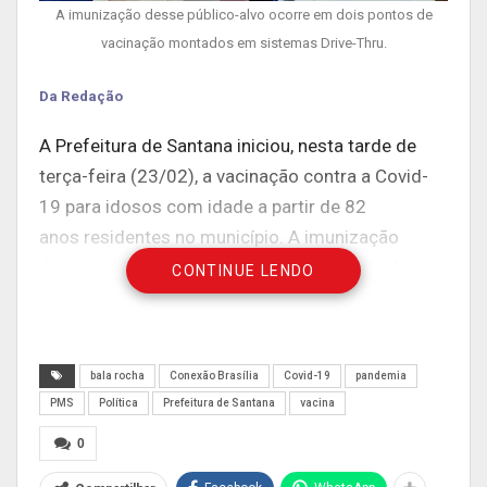
A imunização desse público-alvo ocorre em dois pontos de
vacinação montados em sistemas Drive-Thru.
Da Redação
A Prefeitura de Santana iniciou, nesta tarde de
terça-feira (23/02), a vacinação contra a Covid-
19 para idosos com idade a partir de 82
anos residentes no município. A imunização
desse público-alvo ocorre em dois pontos de
CONTINUE LENDO
vacinação montados em sistemas Drive-Thru: em
frente à Prefeitura e em frente à Igreja Nossa
Senhora do Perpétuo Socorro, nos horários de 9h
bala rocha
Conexão Brasília
Covid-19
pandemia
às 12h e 14h às 17h.
PMS
Política
Prefeitura de Santana
vacina
Para receber a primeira dose da vacina, é
0
necessário apresentar um documento de
identificação oficial com foto e a data de