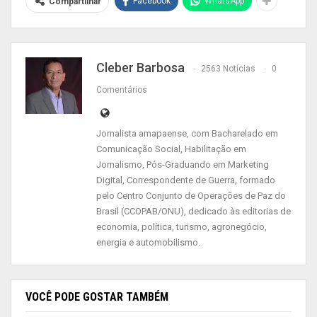
Facebook
WhatsApp
Compartilhar
nascimento, CPF, cartão do SUS e comprovante
de residência.
Cadastro para idosos acamados
Cleber Barbosa
2563 Notícias
0
Simultâneo às ações de vacinação, a Prefeitura
Comentários
de Santana, por meio da Secretaria Municipal de
Saúde, está realizando o cadastro de idosos
Jornalista amapaense, com Bacharelado em
a partir de 60 anos acamados ou com
Comunicação Social, Habilitação em
dificuldades de locomoção para receber a vacina
Jornalismo, Pós-Graduando em Marketing
contra a Covid-19 em domicílio. Para fazer o
Digital, Correspondente de Guerra, formado
cadastro, é necessário que o familiar ou
pelo Centro Conjunto de Operações de Paz do
Brasil (CCOPAB/ONU), dedicado às editorias de
responsável dirija-se à Unidade Básica de Saúde
economia, política, turismo, agronegócio,
mais próxima com os documentos pessoais do
energia e automobilismo.
idoso.
Publicidade (x)
VOCÊ PODE GOSTAR TAMBÉM