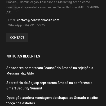
Brasília – Comunicação Assessoria e Marketing, tendo como
diretor-geral o jornalista amapaense Cleber Barbosa (MTb. 054/DRT-
AP).
• Email:
contato@conexaobrasilia.com
• WhasApp: (96) 99157-0022
CONTACT
NOTÍCIAS RECENTES
Senadores compraram “causa” do Amapá na rejeição a
Messias, diz Aldo
Secretário da Sejusp representa Amapá na conferência
Smart Security Summit
Oposição acelera montagem de chapas ao Senado e exibe
força nos estados