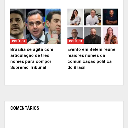
profissionais por meio do programa “Mais
Médicos”, e que em breve serão encaminhados a
Macapá e outros estados.
POLÍTICA
POLÍTICA
Brasília se agita com
Evento em Belém reúne
articulação de três
maiores nomes da
nomes para compor
comunicação política
Supremo Tribunal
do Brasil
COMENTÁRIOS