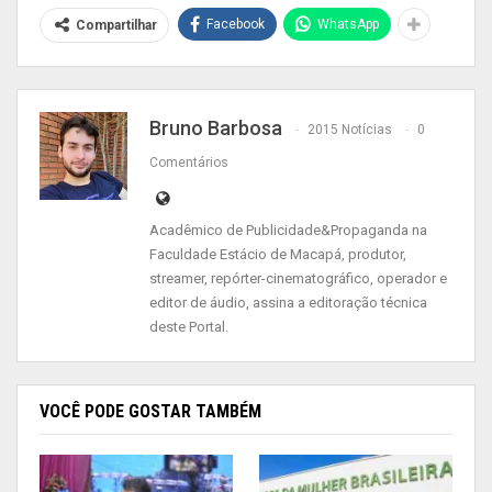
reforma desde o início de janeiro. Antes dos
Facebook
WhatsApp
Compartilhar
trabalhos, o prédio apresentava problemas de
goteiras, paredes cruas, lajotas soltas e
banheiros em péssimas condições de uso, três
deles estavam interditados parcialmente e
Bruno Barbosa
2015 Notícias
0
funcionavam de forma precária.
Comentários
“Foi realizado um trabalho de reforma hidráulica,
Acadêmico de Publicidade&Propaganda na
elétrica e revestimento nesses espaços.
Faculdade Estácio de Macapá, produtor,
Priorizamos a mudança completa buscando
streamer, repórter-cinematográfico, operador e
melhorar ainda mais a qualidade do serviço
editor de áudio, assina a editoração técnica
deste Portal.
ofertado e a comodidade dos pacientes”,
enfatizou a secretária de Estado da Saúde,
Silvana Vedovelli.
VOCÊ PODE GOSTAR TAMBÉM