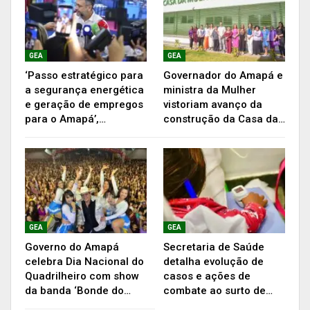
GEA
GEA
‘Passo estratégico para
Governador do Amapá e
a segurança energética
ministra da Mulher
e geração de empregos
vistoriam avanço da
para o Amapá’,…
construção da Casa da…
Já passaram por revitalização 12 enfermarias
(dos ambulatórios clínicos e do centro cirúrgico),
16 banheiros, sala de medicação, sala de
GEA
GEA
curativos, recepção e sala de coleta laboratório,
Governo do Amapá
Secretaria de Saúde
celebra Dia Nacional do
detalha evolução de
sala vermelha, repousos das equipes médicas e
Quadrilheiro com show
casos e ações de
de enfermagem, triagem, recepção central,
da banda ‘Bonde do…
combate ao surto de…
consultório pediátrico e de trauma.