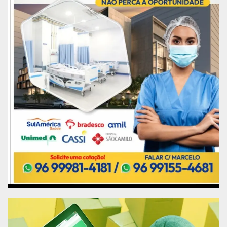
Mudanças
Desde o início das obras, além da parte física, já
foram instaladas novas centrais de ar, lâmpadas,
troca de louças dos banheiros, serviço de trocas
de calhas, colocação de janelas, instalação de
bebedouros, televisor, novas cadeiras, sistema de
som para a chamada dos pacientes e