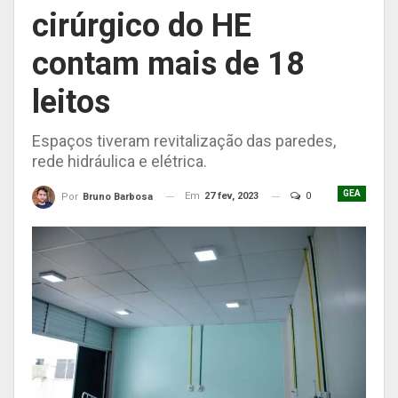
cirúrgico do HE
contam mais de 18
leitos
Espaços tiveram revitalização das paredes,
rede hidráulica e elétrica.
GEA
Em
27 fev, 2023
0
Por
Bruno Barbosa