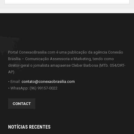
Portal ConexaoBrasilia.com é uma publicação da agência Conexão
Brasília – Comunicação Assessoria e Marketing, tendo como
diretor-geral o jornalista amapaense Cleber Barbosa (MTb. 054/DRT-
AP).
• Email:
contato@conexaobrasilia.com
• WhasApp: (96) 99157-0022
CONTACT
NOTÍCIAS RECENTES