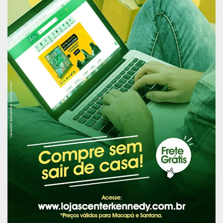
identificação por meio de pulseiras do Protocolo
de Manchester.
Nova frente
As obras da nova frente do Hospital de
Emergências já foram concluídas e com a
reconstrução total de um novo piso, rampas de
acesso, paredes com placas cimentícias, novo
teto, forro, sistema elétrico, calhas,
acessibilidade e a novo fluxo de pessoas.