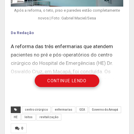
Após a reforma, o teto, piso e paredes estão completamente
novos | Foto: Gabriel Maciel/Sesa
Da Redação
A reforma das três enfermarias que atendem
pacientes no pré e pós-operatórios do centro
cirúrgico do Hospital de Emergências (HE) Dr.
Oswaldo Cruz, em Macapá, foi concluída. Os
espaços, com capacidade para mais de 18 leitos
CONTINUE LENDO
clínicos, além dos banheiros, tiveram tetos,
revestimento das paredes, parte hidráulica e
elétrica, totalmente revitalizados.
centro cirúrgico
enfermarias
GEA
Governo do Amapá
As enfermarias estão localizadas no segundo
HE
leitos
revitalização
andar do HE. Ao todo, 30 ambientes passam por
0