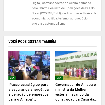
Digital, Correspondente de Guerra, formado
com o apoio da Prefeitura de Blumenau e do
pelo Centro Conjunto de Operações de Paz do
Governo do Estado de Santa Catarina, por meio
Brasil (CCOPAB/ONU), dedicado às editorias de
da Fundação Catarinense de Esporte (Fesporte).
economia, política, turismo, agronegócio,
energia e automobilismo.
Na competição deste ano, o Amapá já conseguiu
12 medalhas, nas categorias luta olímpica,
badminton, ciclismo e natação. As disputas
VOCÊ PODE GOSTAR TAMBÉM
seguem até 30 de novembro.
GEA
GEA
‘Passo estratégico para
Governador do Amapá e
a segurança energética
ministra da Mulher
e geração de empregos
vistoriam avanço da
para o Amapá’,…
construção da Casa da…