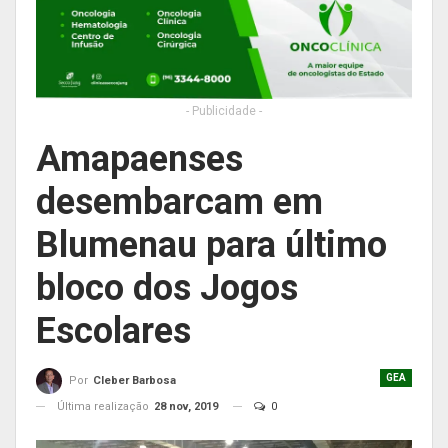
- Publicidade -
Amapaenses
desembarcam em
Blumenau para último
bloco dos Jogos
Escolares
GEA
Por
Cleber Barbosa
Última realização
28 nov, 2019
0