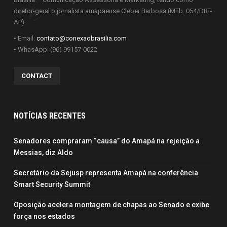
diretor-geral o jornalista amapaense Cleber Barbosa (MTb. 054/DRT-
AP).
• Email:
contato@conexaobrasilia.com
• WhasApp: (96) 99157-0022
CONTACT
NOTÍCIAS RECENTES
Senadores compraram “causa” do Amapá na rejeição a
Messias, diz Aldo
Secretário da Sejusp representa Amapá na conferência
Smart Security Summit
Oposição acelera montagem de chapas ao Senado e exibe
força nos estados