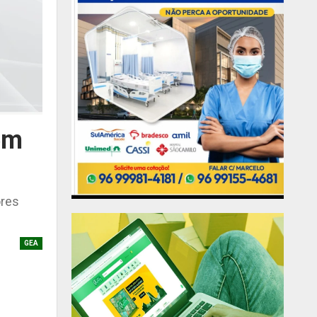
em
ores
GEA