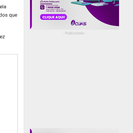
ela
ados que
- Publicidade -
dez