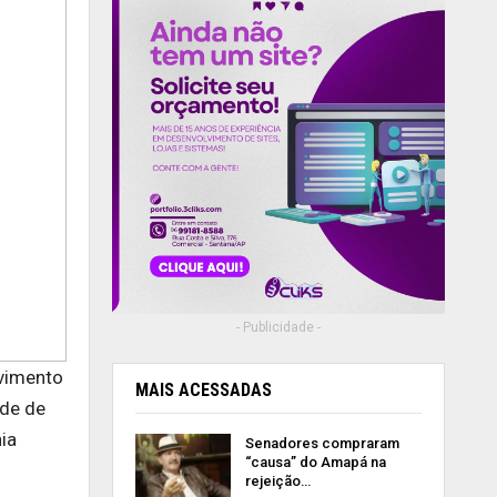
- Publicidade -
lvimento
MAIS ACESSADAS
ade de
ia
Senadores compraram
“causa” do Amapá na
rejeição…