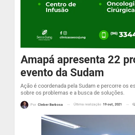
Amapá apresenta 22 pr
evento da Sudam
Ação é coordenada pela Sudam e percorre os es
sobre os problemas e a busca de soluções.
Última realização
19 out, 2021
Por
Cleber Barbosa