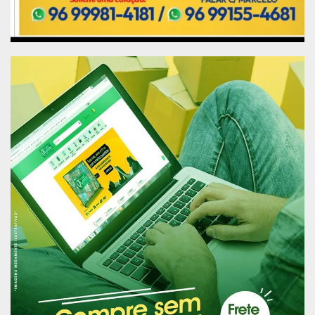
embarcação se desloca para Ipixuna Miranda e
localidades vizinhas, onde desta vez o barco se
transformará em salas de audiências e
atendimentos a população ribeirinha.
Esta 140ª Jornada Fluvial do Programa Justiça
Itinerante conta com os seguintes parceiros:
Justiça do Trabalho, Defensoria Pública, Polícia
Civil, Conselho Tutelar, Receita Federal, Incra,
Defesa Civil, Secretarias de Saúde e Assistência
Social do Município de Macapá, Sebrae e
Vigilância Sanitária.
Publicidade (x)