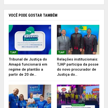
e CPF; inscrições para o Bolsa Família e Cad.
Único; atendimento ao empreendedor; oitivas da
VOCÊ PODE GOSTAR TAMBÉM
Polícia Civil; orientação e notificação expedida
pelo Conselho Tutelar, estes são alguns dos
atendimentos oferecidos pela 140ª Jornada
Fluvial do Programa Justiça Itinerante, no
Arquipélago do Bailique.
TJAP
TJAP
Tribunal de Justiça do
Relações institucionais:
Amapá funcionará em
TJAP participa da posse
regime de plantão a
do novo procurador de
partir de 20 de…
Justiça do…