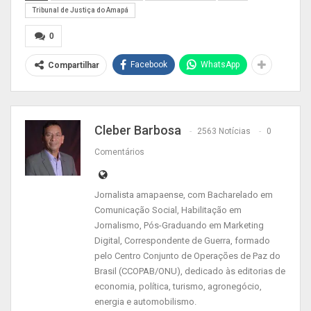
região.
(ACESSE AQUI A GALERIA DE FOTOS)
Tribunal de Justiça do Amapá
0
Facebook
WhatsApp
Compartilhar
Cleber Barbosa
2563 Notícias
0
Comentários
Jornalista amapaense, com Bacharelado em
Comunicação Social, Habilitação em
Jornalismo, Pós-Graduando em Marketing
Digital, Correspondente de Guerra, formado
Conciliações, audiências, estudos sociais,
pelo Centro Conjunto de Operações de Paz do
fiscalização do Comissariado da Infância e
Brasil (CCOPAB/ONU), dedicado às editorias de
Juventude; habilitação de seguro desemprego,
economia, política, turismo, agronegócio,
energia e automobilismo.
aposentadorias, emissão da Carteira de Trabalho