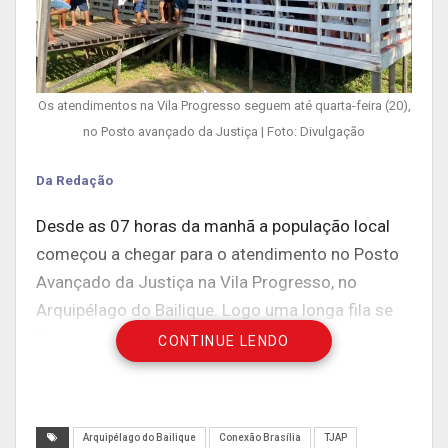
Os atendimentos na Vila Progresso seguem até quarta-feira (20),
no Posto avançado da Justiça | Foto: Divulgação
Da Redação
Desde as 07 horas da manhã a população local
começou a chegar para o atendimento no Posto
Avançado da Justiça na Vila Progresso, no
Arquipélago do Bailique. Logo uma longa fila se
formou em busca dos diversos serviços
CONTINUE LENDO
oferecidos pela Jornada Fluvial do Programa
Justiça Itinerante no primeiro dia de ação, que
registrou mais de 200 atendimentos na
Arquipélago do Bailique
Conexão Brasília
TJAP