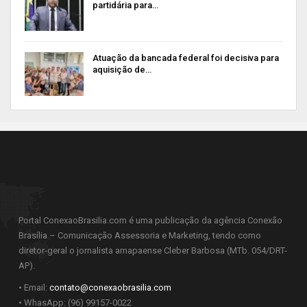
partidária para…
Atuação da bancada federal foi decisiva para
aquisição de…
Portal ConexaoBrasilia.com é uma publicação da agência Conexão
Brasília – Comunicação Assessoria e Marketing, tendo como
diretor-geral o jornalista amapaense Cleber Barbosa (MTb. 054/DRT-
AP).
• Email:
contato@conexaobrasilia.com
• WhasApp: (96) 99157-0022