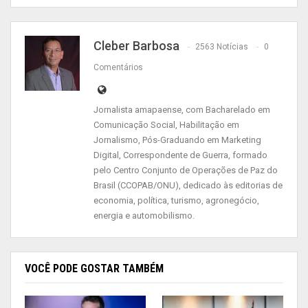
propostas estão mudanças na Lei Kandir, que
pode autorizar os estados a definir a política
tributária referente às exportações; pagamento
Cleber Barbosa
2563 Notícias
0
de R$ 4 bilhões pelo governo federal a estados e
Comentários
municípios referentes às desonerações da Lei
Kandir em 2019; nova redistribuição dos recursos
Jornalista amapaense, com Bacharelado em
dos royalties do pré-sal; ampliação, por mais 4
Comunicação Social, Habilitação em
anos, do prazo para que estados paguem
Jornalismo, Pós-Graduando em Marketing
Digital, Correspondente de Guerra, formado
precatórios; aprovação do
PLP 459/2017
, que
pelo Centro Conjunto de Operações de Paz do
trata da securitização da dívida ativa para
Brasil (CCOPAB/ONU), dedicado às editorias de
estados, Distrito Federal e municípios; e
economia, política, turismo, agronegócio,
energia e automobilismo.
aprovação do chamado Plano Mansueto (
PLP
149/2019
).
Acompanhe vídeo com entrevista
VOCÊ PODE GOSTAR TAMBÉM
exclusiva de Waldez Góes