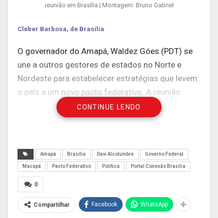
reunião em Brasília | Montagem: Bruno Gabriel
Cleber Barbosa, de Brasília
O governador do Amapá, Waldez Góes (PDT) se
une a outros gestores de estados no Norte e
Nordeste para estabelecer estratégias que levem
o país a um novo pacto federativo. A reunião
aconteceu na residência oficial da Presidência do
CONTINUE LENDO
Senado Federal contando ainda com a Frente
Parlamentar Norte, Nordeste e Centro-Oeste.
Waldez afirmou que ficou acordado que esse
Amapá
Brasília
Davi Alcolumbre
Governo Federal
novo pacto federativo será feito por meio de
Macapá
Pacto Federativo
Política
Portal Conexão Brasília
quatro propostas de emenda à Constituição
0
(PEC) e três projetos de lei (PL).
Facebook
WhatsApp
Compartilhar
Dentre os assuntos que serão tratados nessas