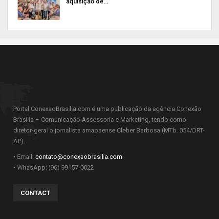
aquisição de…
Portal ConexaoBrasilia.com é uma publicação da agência Conexão
Brasília – Comunicação Assessoria e Marketing, tendo como
diretor-geral o jornalista amapaense Cleber Barbosa (MTb. 054/DRT-
AP).
• Email:
contato@conexaobrasilia.com
• WhasApp: (96) 99157-0022
CONTACT