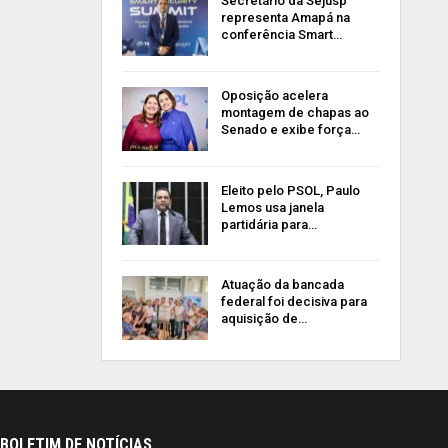
Secretário da Sejusp
representa Amapá na
conferência Smart…
Oposição acelera
montagem de chapas ao
Senado e exibe força…
Eleito pelo PSOL, Paulo
Lemos usa janela
partidária para…
Atuação da bancada
federal foi decisiva para
aquisição de…
BOLETIM DE NOTÍCIAS