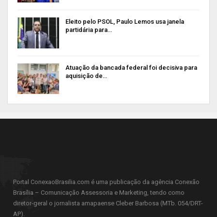
Eleito pelo PSOL, Paulo Lemos usa janela
partidária para…
Atuação da bancada federal foi decisiva para
aquisição de…
Portal ConexaoBrasilia.com é uma publicação da agência Conexão
Brasília – Comunicação Assessoria e Marketing, tendo como
diretor-geral o jornalista amapaense Cleber Barbosa (MTb. 054/DRT-
AP).